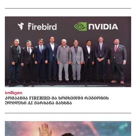
სომხეთი
ᲙᲝᲛᲞᲐᲜᲘᲐ FIREBIRD-ᲛᲐ ᲡᲝᲛᲮᲔᲗᲨᲘ ᲠᲔᲒᲘᲝᲜᲘᲡ
ᲣᲓᲘᲓᲔᲡᲘ AI ᲥᲐᲠᲮᲐᲜᲐ ᲒᲐᲮᲡᲜᲐ