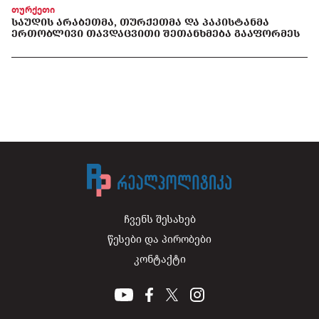
თურქეთი
ᲡᲐᲣᲓᲘᲡ ᲐᲠᲐᲑᲔᲗᲛᲐ, ᲗᲣᲠᲥᲔᲗᲛᲐ ᲓᲐ ᲞᲐᲙᲘᲡᲢᲐᲜᲛᲐ
ᲔᲠᲗᲝᲑᲚᲘᲕᲘ ᲗᲐᲕᲓᲐᲪᲕᲘᲗᲘ ᲨᲔᲗᲐᲜᲮᲛᲔᲑᲐ ᲒᲐᲐᲤᲝᲠᲛᲔᲡ
ჩვენს შესახებ
წესები და პირობები
კონტაქტი