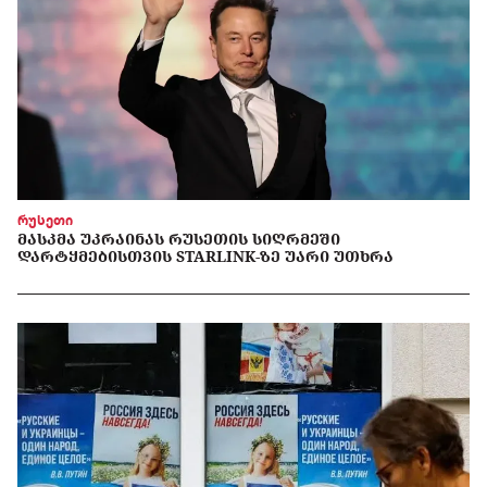
რუსეთი
ᲛᲐᲡᲙᲛᲐ ᲣᲙᲠᲐᲘᲜᲐᲡ ᲠᲣᲡᲔᲗᲘᲡ ᲡᲘᲦᲠᲛᲔᲨᲘ
ᲓᲐᲠᲢᲧᲛᲔᲑᲘᲡᲗᲕᲘᲡ STARLINK-ᲖᲔ ᲣᲐᲠᲘ ᲣᲗᲮᲠᲐ