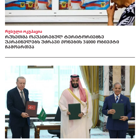
რუსული ოკუპაცია
ᲠᲣᲡᲔᲗᲛᲐ ᲝᲙᲣᲞᲘᲠᲔᲑᲣᲚ ᲢᲔᲠᲘᲢᲝᲠᲘᲔᲑᲖᲔ
ᲣᲙᲠᲐᲘᲜᲔᲚᲔᲑᲡ ᲣᲫᲠᲐᲕᲘ ᲥᲝᲜᲔᲑᲘᲡ 34000 ᲝᲑᲘᲔᲥᲢᲘ
ᲩᲐᲛᲝᲐᲠᲗᲕᲐ