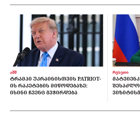
აშშ
რუსეთი
ᲢᲠᲐᲛᲞᲘ ᲣᲙᲠᲐᲘᲜᲘᲡᲗᲕᲘᲡ PATRIOT-
ᲛᲐᲢᲕᲘᲔᲜᲙ
ᲘᲡ ᲠᲐᲙᲔᲢᲔᲑᲘᲡ ᲛᲘᲬᲝᲓᲔᲑᲐᲖᲔ:
ᲨᲔᲡᲐᲫᲚᲝ
ᲘᲡᲘᲜᲘ ᲩᲕᲔᲜᲪ ᲒᲕᲭᲘᲠᲓᲔᲑᲐ
ᲕᲘᲖᲘᲢᲘᲡᲒ