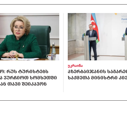
უკრაინა
Ო: ᲠᲣᲡ ᲢᲣᲠᲘᲡᲢᲔᲑᲡ
ᲐᲖᲔᲠᲑᲐᲘᲯᲐᲜᲘᲡ ᲡᲐᲒᲐᲠᲔ
Ა ᲕᲣᲠᲩᲘᲝᲗ ᲡᲝᲛᲮᲔᲗᲨᲘ
ᲡᲐᲥᲛᲔᲗᲐ ᲛᲘᲜᲘᲡᲢᲠᲘ ᲙᲘᲔ
ᲐᲜ ᲗᲐᲕᲘ ᲨᲔᲘᲙᲐᲕᲝᲜ