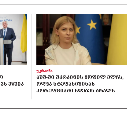
უკრაინა
Ო
ᲐᲨᲨ-ᲨᲘ ᲣᲙᲠᲐᲘᲜᲘᲡ ᲧᲝᲤᲘᲚ ᲔᲚᲩᲡ,
ᲕᲡ ᲔᲬᲕᲘᲐ
ᲝᲚᲰᲐ ᲡᲢᲔᲤᲐᲜᲘᲨᲘᲜᲐᲡ
ᲙᲝᲠᲣᲤᲪᲘᲐᲨᲘ ᲡᲓᲔᲑᲔᲜ ᲑᲠᲐᲚᲡ