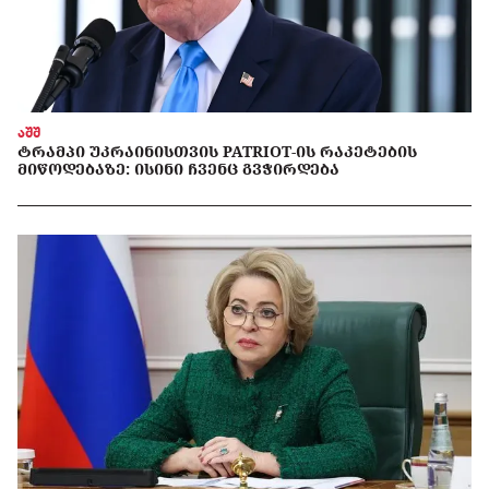
აშშ
ᲢᲠᲐᲛᲞᲘ ᲣᲙᲠᲐᲘᲜᲘᲡᲗᲕᲘᲡ PATRIOT-ᲘᲡ ᲠᲐᲙᲔᲢᲔᲑᲘᲡ
ᲛᲘᲬᲝᲓᲔᲑᲐᲖᲔ: ᲘᲡᲘᲜᲘ ᲩᲕᲔᲜᲪ ᲒᲕᲭᲘᲠᲓᲔᲑᲐ