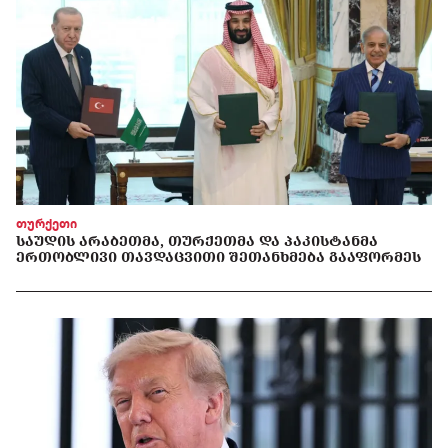
თურქეთი
ᲡᲐᲣᲓᲘᲡ ᲐᲠᲐᲑᲔᲗᲛᲐ, ᲗᲣᲠᲥᲔᲗᲛᲐ ᲓᲐ ᲞᲐᲙᲘᲡᲢᲐᲜᲛᲐ
ᲔᲠᲗᲝᲑᲚᲘᲕᲘ ᲗᲐᲕᲓᲐᲪᲕᲘᲗᲘ ᲨᲔᲗᲐᲜᲮᲛᲔᲑᲐ ᲒᲐᲐᲤᲝᲠᲛᲔᲡ