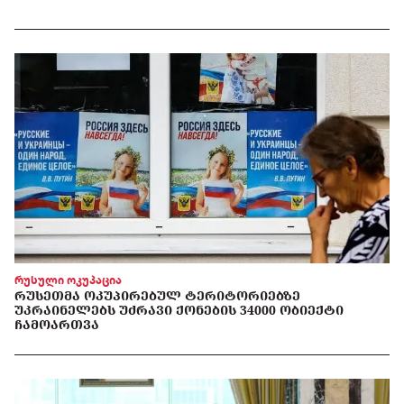
რუსული ოკუპაცია
ᲠᲣᲡᲔᲗᲛᲐ ᲝᲙᲣᲞᲘᲠᲔᲑᲣᲚ ᲢᲔᲠᲘᲢᲝᲠᲘᲔᲑᲖᲔ
ᲣᲙᲠᲐᲘᲜᲔᲚᲔᲑᲡ ᲣᲫᲠᲐᲕᲘ ᲥᲝᲜᲔᲑᲘᲡ 34000 ᲝᲑᲘᲔᲥᲢᲘ
ᲩᲐᲛᲝᲐᲠᲗᲕᲐ