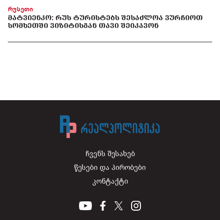
რუსეთი
ᲛᲐᲢᲕᲘᲔᲜᲙᲝ: ᲠᲣᲡ ᲢᲣᲠᲘᲡᲢᲔᲑᲡ ᲨᲔᲡᲐᲫᲚᲝᲐ ᲕᲣᲠᲩᲘᲝᲗ
ᲡᲝᲛᲮᲔᲗᲨᲘ ᲕᲘᲖᲘᲢᲘᲡᲒᲐᲜ ᲗᲐᲕᲘ ᲨᲔᲘᲙᲐᲕᲝᲜ
ჩვენს შესახებ
წესები და პირობები
კონტაქტი