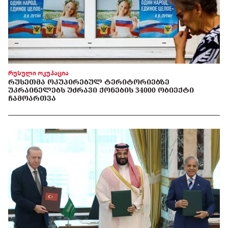
რუსული ოკუპაცია
ᲠᲣᲡᲔᲗᲛᲐ ᲝᲙᲣᲞᲘᲠᲔᲑᲣᲚ ᲢᲔᲠᲘᲢᲝᲠᲘᲔᲑᲖᲔ
ᲣᲙᲠᲐᲘᲜᲔᲚᲔᲑᲡ ᲣᲫᲠᲐᲕᲘ ᲥᲝᲜᲔᲑᲘᲡ 34000 ᲝᲑᲘᲔᲥᲢᲘ
ᲩᲐᲛᲝᲐᲠᲗᲕᲐ