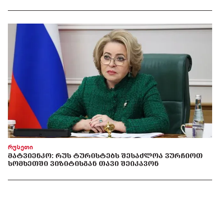
რუსეთი
ᲛᲐᲢᲕᲘᲔᲜᲙᲝ: ᲠᲣᲡ ᲢᲣᲠᲘᲡᲢᲔᲑᲡ ᲨᲔᲡᲐᲫᲚᲝᲐ ᲕᲣᲠᲩᲘᲝᲗ
ᲡᲝᲛᲮᲔᲗᲨᲘ ᲕᲘᲖᲘᲢᲘᲡᲒᲐᲜ ᲗᲐᲕᲘ ᲨᲔᲘᲙᲐᲕᲝᲜ