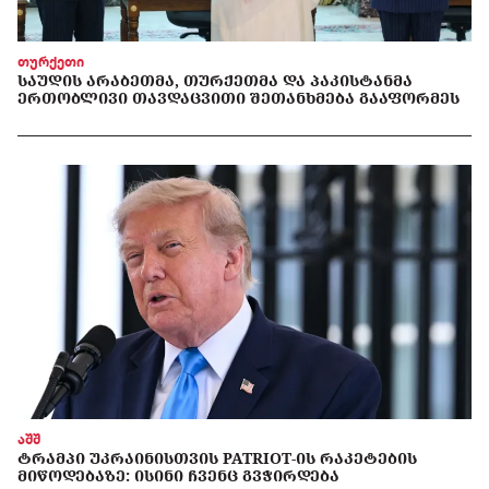
თურქეთი
ᲡᲐᲣᲓᲘᲡ ᲐᲠᲐᲑᲔᲗᲛᲐ, ᲗᲣᲠᲥᲔᲗᲛᲐ ᲓᲐ ᲞᲐᲙᲘᲡᲢᲐᲜᲛᲐ
ᲔᲠᲗᲝᲑᲚᲘᲕᲘ ᲗᲐᲕᲓᲐᲪᲕᲘᲗᲘ ᲨᲔᲗᲐᲜᲮᲛᲔᲑᲐ ᲒᲐᲐᲤᲝᲠᲛᲔᲡ
აშშ
ᲢᲠᲐᲛᲞᲘ ᲣᲙᲠᲐᲘᲜᲘᲡᲗᲕᲘᲡ PATRIOT-ᲘᲡ ᲠᲐᲙᲔᲢᲔᲑᲘᲡ
ᲛᲘᲬᲝᲓᲔᲑᲐᲖᲔ: ᲘᲡᲘᲜᲘ ᲩᲕᲔᲜᲪ ᲒᲕᲭᲘᲠᲓᲔᲑᲐ