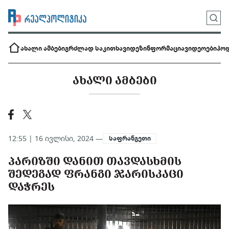
ახალი ამბები
გრძლად საკითხავი
დეზინფორმაცია
ვიდეოები
პოდ
ᲐᲮᲐᲚᲘ ᲐᲛᲑᲔᲑᲘ
12:55 | 16 ივლისი, 2024 —
საფრანგეთი
ᲞᲐᲠᲘᲖᲨᲘ ᲓᲐᲜᲘᲗ ᲗᲐᲕᲓᲐᲡᲮᲛᲘᲡ
ᲨᲔᲓᲔᲒᲐᲓ ᲤᲠᲐᲜᲒᲘ ᲯᲐᲠᲘᲡᲙᲐᲪᲘ
ᲓᲐᲭᲠᲔᲡ