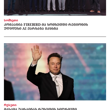
სომხეთი
ᲙᲝᲛᲞᲐᲜᲘᲐ FIREBIRD-ᲛᲐ ᲡᲝᲛᲮᲔᲗᲨᲘ ᲠᲔᲒᲘᲝᲜᲘᲡ
ᲣᲓᲘᲓᲔᲡᲘ AI ᲥᲐᲠᲮᲐᲜᲐ ᲒᲐᲮᲡᲜᲐ
რუსეთი
ᲛᲐᲡᲙᲛᲐ ᲣᲙᲠᲐᲘᲜᲐᲡ ᲠᲣᲡᲔᲗᲘᲡ ᲡᲘᲦᲠᲛᲔᲨᲘ