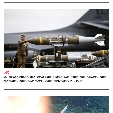
აშშ
ᲞᲔᲜᲢᲐᲒᲝᲜᲛᲐ ᲗᲐᲕᲓᲐᲪᲕᲘᲗ ᲙᲝᲛᲞᲐᲜᲘᲔᲑᲡ ᲨᲔᲘᲐᲠᲐᲦᲔᲑᲘᲡ
ᲬᲐᲠᲛᲝᲔᲑᲘᲡ ᲒᲐᲖᲠᲓᲘᲡᲙᲔᲜ ᲛᲝᲣᲬᲝᲓᲐ - WP