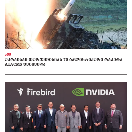
აშშ
ᲣᲙᲠᲐᲘᲜᲐᲛ ᲗᲣᲠᲥᲔᲗᲘᲡᲒᲐᲜ 70 ᲑᲐᲚᲘᲡᲢᲘᲙᲣᲠᲘ ᲠᲐᲙᲔᲢᲐ
ATACMS ᲨᲔᲘᲡᲧᲘᲓᲐ