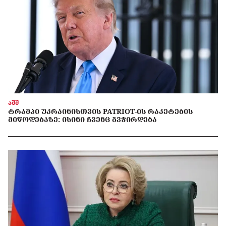
აშშ
ᲢᲠᲐᲛᲞᲘ ᲣᲙᲠᲐᲘᲜᲘᲡᲗᲕᲘᲡ PATRIOT-ᲘᲡ ᲠᲐᲙᲔᲢᲔᲑᲘᲡ
ᲛᲘᲬᲝᲓᲔᲑᲐᲖᲔ: ᲘᲡᲘᲜᲘ ᲩᲕᲔᲜᲪ ᲒᲕᲭᲘᲠᲓᲔᲑᲐ