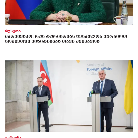
რუსეთი
ᲛᲐᲢᲕᲘᲔᲜᲙᲝ: ᲠᲣᲡ ᲢᲣᲠᲘᲡᲢᲔᲑᲡ ᲨᲔᲡᲐᲫᲚᲝᲐ ᲕᲣᲠᲩᲘᲝᲗ
ᲡᲝᲛᲮᲔᲗᲨᲘ ᲕᲘᲖᲘᲢᲘᲡᲒᲐᲜ ᲗᲐᲕᲘ ᲨᲔᲘᲙᲐᲕᲝᲜ
უკრაინა