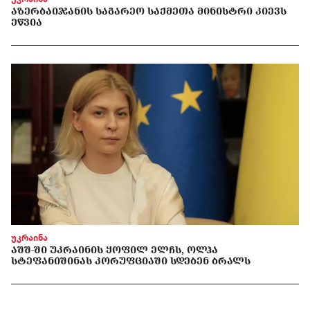
ᲐᲖᲔᲠᲑᲐᲘᲯᲐᲜᲘᲡ ᲡᲐᲒᲐᲠᲔᲝ ᲡᲐᲥᲛᲔᲗᲐ ᲛᲘᲜᲘᲡᲢᲠᲘ ᲙᲘᲔᲕᲡ
ᲔᲬᲕᲘᲐ
უკრაინა
ᲐᲨᲨ-ᲨᲘ ᲣᲙᲠᲐᲘᲜᲘᲡ ᲧᲝᲤᲘᲚ ᲔᲚᲩᲡ, ᲝᲚᲰᲐ
ᲡᲢᲔᲤᲐᲜᲘᲨᲘᲜᲐᲡ ᲙᲝᲠᲣᲤᲪᲘᲐᲨᲘ ᲡᲓᲔᲑᲔᲜ ᲑᲠᲐᲚᲡ