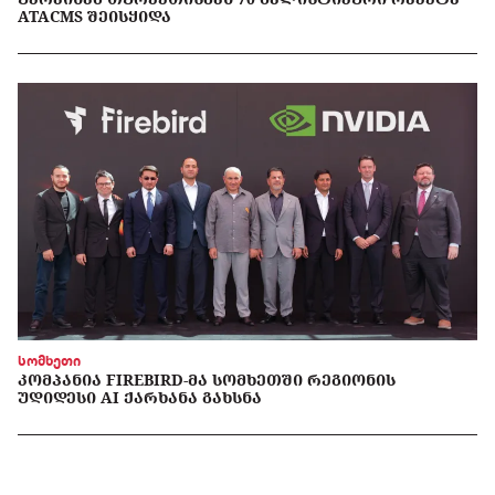
ATACMS ᲨᲔᲘᲡᲧᲘᲓᲐ
სომხეთი
ᲙᲝᲛᲞᲐᲜᲘᲐ FIREBIRD-ᲛᲐ ᲡᲝᲛᲮᲔᲗᲨᲘ ᲠᲔᲒᲘᲝᲜᲘᲡ
ᲣᲓᲘᲓᲔᲡᲘ AI ᲥᲐᲠᲮᲐᲜᲐ ᲒᲐᲮᲡᲜᲐ