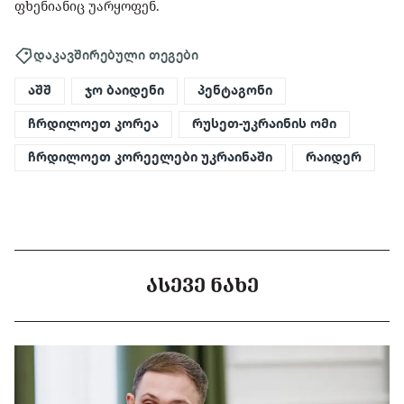
ფხენიანიც უარყოფენ.
დაკავშირებული თეგები
აშშ
ჯო ბაიდენი
პენტაგონი
ჩრდილოეთ კორეა
რუსეთ-უკრაინის ომი
ჩრდილოეთ კორეელები უკრაინაში
რაიდერ
ᲐᲡᲔᲕᲔ ᲜᲐᲮᲔ