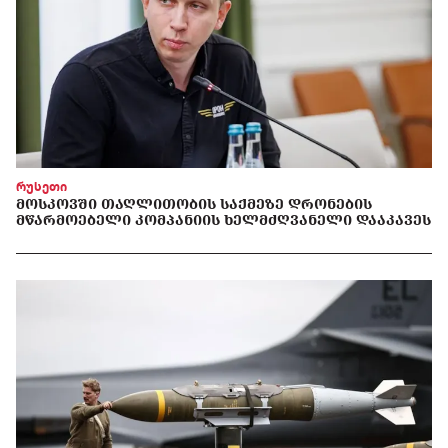
რუსეთი
ᲛᲝᲡᲙᲝᲕᲨᲘ ᲗᲐᲦᲚᲘᲗᲝᲑᲘᲡ ᲡᲐᲥᲛᲔᲖᲔ ᲓᲠᲝᲜᲔᲑᲘᲡ
ᲛᲬᲐᲠᲛᲝᲔᲑᲔᲚᲘ ᲙᲝᲛᲞᲐᲜᲘᲘᲡ ᲮᲔᲚᲛᲫᲦᲕᲐᲜᲔᲚᲘ ᲓᲐᲐᲙᲐᲕᲔᲡ