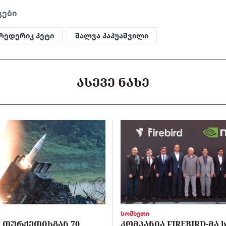
გები
რედერიკ პეტი
შალვა პაპუაშვილი
ᲐᲡᲔᲕᲔ ᲜᲐᲮᲔ
სომხეთი
 ᲗᲣᲠᲥᲔᲗᲘᲡᲒᲐᲜ 70
ᲙᲝᲛᲞᲐᲜᲘᲐ FIREBIRD-ᲛᲐ