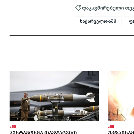
დაკავშირებული თე
საქარველო-აშშ
ფ
აშშ
აშშ
ᲞᲔᲜᲢᲐᲒᲝᲜᲛᲐ ᲗᲐᲕᲓᲐᲪᲕᲘᲗ
ᲣᲙᲠᲐᲘᲜᲐᲛ