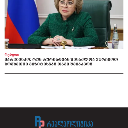
რუსეთი
ᲛᲐᲢᲕᲘᲔᲜᲙᲝ: ᲠᲣᲡ ᲢᲣᲠᲘᲡᲢᲔᲑᲡ ᲨᲔᲡᲐᲫᲚᲝᲐ ᲕᲣᲠᲩᲘᲝᲗ
ᲡᲝᲛᲮᲔᲗᲨᲘ ᲕᲘᲖᲘᲢᲘᲡᲒᲐᲜ ᲗᲐᲕᲘ ᲨᲔᲘᲙᲐᲕᲝᲜ