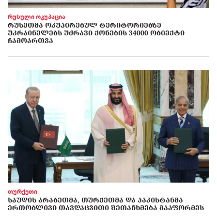
რუსული ოკუპაცია
ᲠᲣᲡᲔᲗᲛᲐ ᲝᲙᲣᲞᲘᲠᲔᲑᲣᲚ ᲢᲔᲠᲘᲢᲝᲠᲘᲔᲑᲖᲔ
ᲣᲙᲠᲐᲘᲜᲔᲚᲔᲑᲡ ᲣᲫᲠᲐᲕᲘ ᲥᲝᲜᲔᲑᲘᲡ 34000 ᲝᲑᲘᲔᲥᲢᲘ
ᲩᲐᲛᲝᲐᲠᲗᲕᲐ
თურქეთი
ᲡᲐᲣᲓᲘᲡ ᲐᲠᲐᲑᲔᲗᲛᲐ, ᲗᲣᲠᲥᲔᲗᲛᲐ ᲓᲐ ᲞᲐᲙᲘᲡᲢᲐᲜᲛᲐ
ᲔᲠᲗᲝᲑᲚᲘᲕᲘ ᲗᲐᲕᲓᲐᲪᲕᲘᲗᲘ ᲨᲔᲗᲐᲜᲮᲛᲔᲑᲐ ᲒᲐᲐᲤᲝᲠᲛᲔᲡ