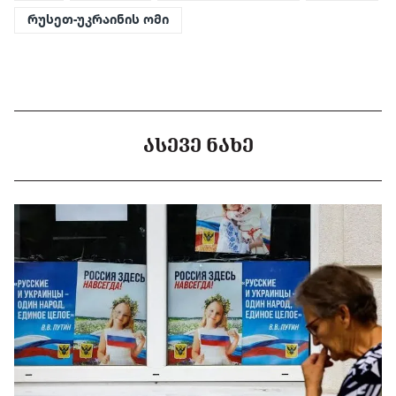
რუსეთ-უკრაინის ომი
ᲐᲡᲔᲕᲔ ᲜᲐᲮᲔ