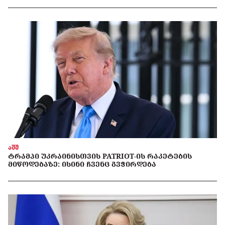
აშშ
ᲢᲠᲐᲛᲞᲘ ᲣᲙᲠᲐᲘᲜᲘᲡᲗᲕᲘᲡ PATRIOT-ᲘᲡ ᲠᲐᲙᲔᲢᲔᲑᲘᲡ
ᲛᲘᲬᲝᲓᲔᲑᲐᲖᲔ: ᲘᲡᲘᲜᲘ ᲩᲕᲔᲜᲪ ᲒᲕᲭᲘᲠᲓᲔᲑᲐ