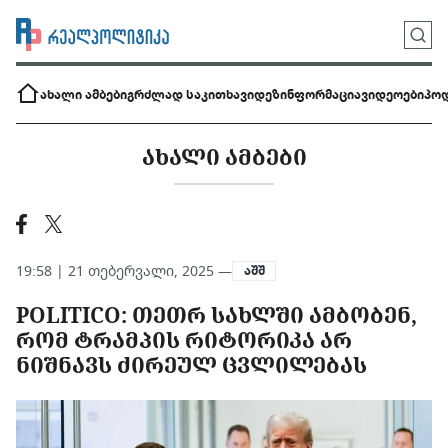
ახალი ამბები
გრძლად საკითხავი
დეზინფორმაცია
ვიდეოები
პოდ
ᲐᲮᲐᲚᲘ ᲐᲛᲑᲔᲑᲘ
19:58 | 21 თებერვალი, 2025 —
აშშ
POLITICO: ᲗᲔᲗᲠ ᲡᲐᲮᲚᲨᲘ ᲐᲛᲑᲝᲑᲔᲜ,
ᲠᲝᲛ ᲢᲠᲐᲛᲞᲘᲡ ᲠᲘᲢᲝᲠᲘᲙᲐ ᲐᲠ
ᲜᲘᲨᲜᲐᲕᲡ ᲫᲘᲠᲔᲣᲚ ᲪᲕᲚᲘᲚᲔᲑᲐᲡ