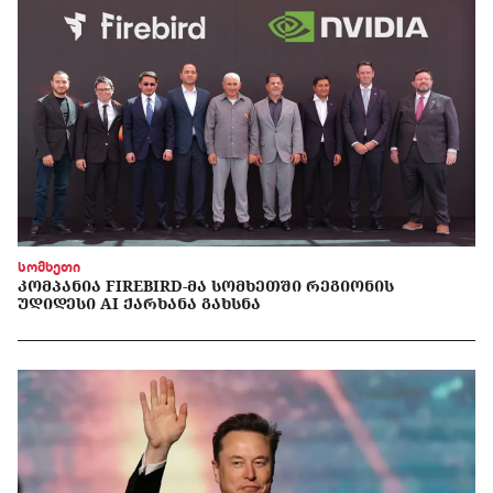
სომხეთი
ᲙᲝᲛᲞᲐᲜᲘᲐ FIREBIRD-ᲛᲐ ᲡᲝᲛᲮᲔᲗᲨᲘ ᲠᲔᲒᲘᲝᲜᲘᲡ
ᲣᲓᲘᲓᲔᲡᲘ AI ᲥᲐᲠᲮᲐᲜᲐ ᲒᲐᲮᲡᲜᲐ