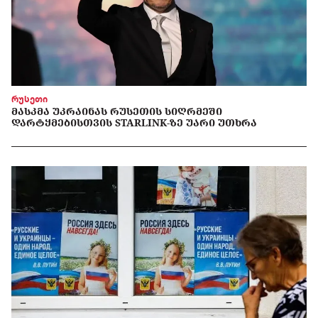
რუსეთი
ᲛᲐᲡᲙᲛᲐ ᲣᲙᲠᲐᲘᲜᲐᲡ ᲠᲣᲡᲔᲗᲘᲡ ᲡᲘᲦᲠᲛᲔᲨᲘ
ᲓᲐᲠᲢᲧᲛᲔᲑᲘᲡᲗᲕᲘᲡ STARLINK-ᲖᲔ ᲣᲐᲠᲘ ᲣᲗᲮᲠᲐ