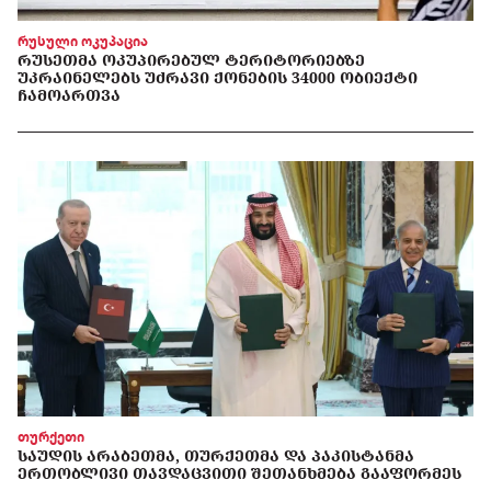
რუსული ოკუპაცია
ᲠᲣᲡᲔᲗᲛᲐ ᲝᲙᲣᲞᲘᲠᲔᲑᲣᲚ ᲢᲔᲠᲘᲢᲝᲠᲘᲔᲑᲖᲔ
ᲣᲙᲠᲐᲘᲜᲔᲚᲔᲑᲡ ᲣᲫᲠᲐᲕᲘ ᲥᲝᲜᲔᲑᲘᲡ 34000 ᲝᲑᲘᲔᲥᲢᲘ
ᲩᲐᲛᲝᲐᲠᲗᲕᲐ
თურქეთი
ᲡᲐᲣᲓᲘᲡ ᲐᲠᲐᲑᲔᲗᲛᲐ, ᲗᲣᲠᲥᲔᲗᲛᲐ ᲓᲐ ᲞᲐᲙᲘᲡᲢᲐᲜᲛᲐ
ᲔᲠᲗᲝᲑᲚᲘᲕᲘ ᲗᲐᲕᲓᲐᲪᲕᲘᲗᲘ ᲨᲔᲗᲐᲜᲮᲛᲔᲑᲐ ᲒᲐᲐᲤᲝᲠᲛᲔᲡ