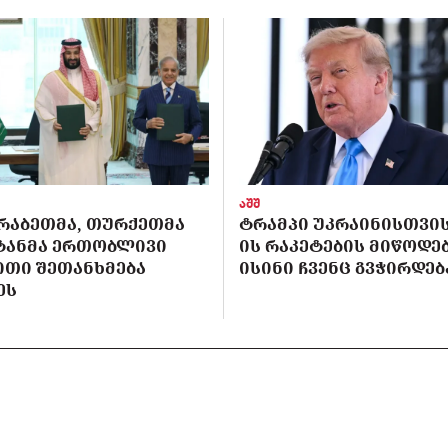
აშშ
ᲠᲐᲑᲔᲗᲛᲐ, ᲗᲣᲠᲥᲔᲗᲛᲐ
ᲢᲠᲐᲛᲞᲘ ᲣᲙᲠᲐᲘᲜᲘᲡᲗᲕᲘᲡ 
ᲡᲢᲐᲜᲛᲐ ᲔᲠᲗᲝᲑᲚᲘᲕᲘ
ᲘᲡ ᲠᲐᲙᲔᲢᲔᲑᲘᲡ ᲛᲘᲬᲝᲓᲔᲑ
ᲘᲗᲘ ᲨᲔᲗᲐᲜᲮᲛᲔᲑᲐ
ᲘᲡᲘᲜᲘ ᲩᲕᲔᲜᲪ ᲒᲕᲭᲘᲠᲓᲔᲑ
ᲔᲡ