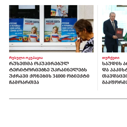
რუსული ოკუპაცია
თურქეთი
ᲠᲣᲡᲔᲗᲛᲐ ᲝᲙᲣᲞᲘᲠᲔᲑᲣᲚ
ᲡᲐᲣᲓᲘᲡ Ა
ᲢᲔᲠᲘᲢᲝᲠᲘᲔᲑᲖᲔ ᲣᲙᲠᲐᲘᲜᲔᲚᲔᲑᲡ
ᲓᲐ ᲞᲐᲙᲘ
ᲣᲫᲠᲐᲕᲘ ᲥᲝᲜᲔᲑᲘᲡ 34000 ᲝᲑᲘᲔᲥᲢᲘ
ᲗᲐᲕᲓᲐᲪᲕ
ᲩᲐᲛᲝᲐᲠᲗᲕᲐ
ᲒᲐᲐᲤᲝᲠᲛ