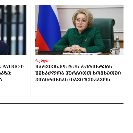
რუსეთი
PATRIOT-
ᲛᲐᲢᲕᲘᲔᲜᲙᲝ: ᲠᲣᲡ ᲢᲣᲠᲘᲡᲢᲔᲑᲡ
ᲐᲖᲔ:
ᲨᲔᲡᲐᲫᲚᲝᲐ ᲕᲣᲠᲩᲘᲝᲗ ᲡᲝᲛᲮᲔᲗᲨᲘ
Ა
ᲕᲘᲖᲘᲢᲘᲡᲒᲐᲜ ᲗᲐᲕᲘ ᲨᲔᲘᲙᲐᲕᲝᲜ