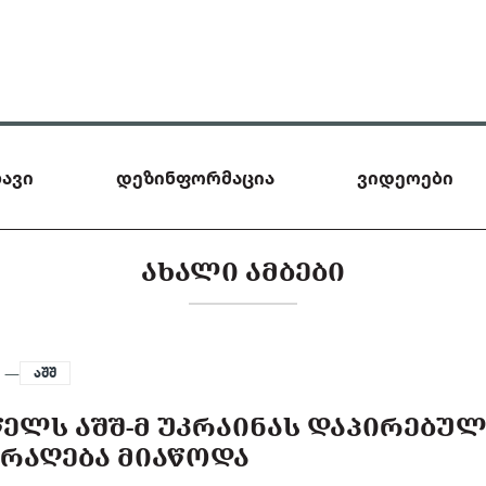
ავი
დეზინფორმაცია
ვიდეოები
ᲐᲮᲐᲚᲘ ᲐᲛᲑᲔᲑᲘ
5 —
აშშ
 ᲬᲔᲚᲡ ᲐᲨᲨ-Მ ᲣᲙᲠᲐᲘᲜᲐᲡ ᲓᲐᲞᲘᲠᲔᲑᲣ
ᲐᲠᲐᲦᲔᲑᲐ ᲛᲘᲐᲬᲝᲓᲐ