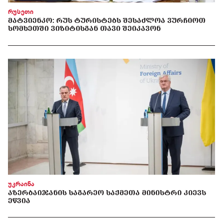
რუსეთი
ᲛᲐᲢᲕᲘᲔᲜᲙᲝ: ᲠᲣᲡ ᲢᲣᲠᲘᲡᲢᲔᲑᲡ ᲨᲔᲡᲐᲫᲚᲝᲐ ᲕᲣᲠᲩᲘᲝᲗ
ᲡᲝᲛᲮᲔᲗᲨᲘ ᲕᲘᲖᲘᲢᲘᲡᲒᲐᲜ ᲗᲐᲕᲘ ᲨᲔᲘᲙᲐᲕᲝᲜ
უკრაინა
ᲐᲖᲔᲠᲑᲐᲘᲯᲐᲜᲘᲡ ᲡᲐᲒᲐᲠᲔᲝ ᲡᲐᲥᲛᲔᲗᲐ ᲛᲘᲜᲘᲡᲢᲠᲘ ᲙᲘᲔᲕᲡ
ᲔᲬᲕᲘᲐ