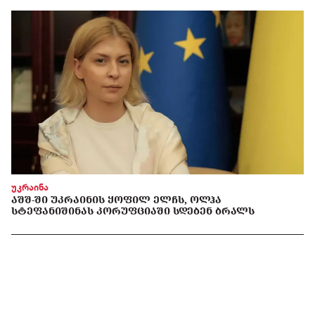
უკრაინა
ᲐᲨᲨ-ᲨᲘ ᲣᲙᲠᲐᲘᲜᲘᲡ ᲧᲝᲤᲘᲚ ᲔᲚᲩᲡ, ᲝᲚᲰᲐ
ᲡᲢᲔᲤᲐᲜᲘᲨᲘᲜᲐᲡ ᲙᲝᲠᲣᲤᲪᲘᲐᲨᲘ ᲡᲓᲔᲑᲔᲜ ᲑᲠᲐᲚᲡ