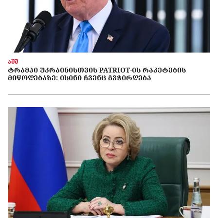
აშშ
ᲢᲠᲐᲛᲞᲘ ᲣᲙᲠᲐᲘᲜᲘᲡᲗᲕᲘᲡ PATRIOT-ᲘᲡ ᲠᲐᲙᲔᲢᲔᲑᲘᲡ
ᲛᲘᲬᲝᲓᲔᲑᲐᲖᲔ: ᲘᲡᲘᲜᲘ ᲩᲕᲔᲜᲪ ᲒᲕᲭᲘᲠᲓᲔᲑᲐ