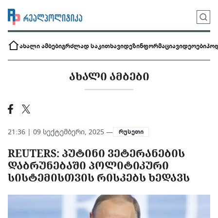
ახალი ამბები
გრძლად საკითხავი
დეზინფორმაცია
ვიდეოები
პოდ
ᲐᲮᲐᲚᲘ ᲐᲛᲑᲔᲑᲘ
21:36 | 09 სექტემბერი, 2025 —
რუსეთი
REUTERS: ᲞᲣᲢᲘᲜᲘ ᲕᲔᲢᲔᲠᲐᲜᲔᲑᲘᲡ
ᲓᲐᲑᲠᲣᲜᲔᲑᲐᲨᲘ ᲞᲝᲚᲘᲢᲘᲙᲣᲠᲘ
ᲡᲘᲡᲢᲔᲛᲘᲡᲗᲕᲘᲡ ᲠᲘᲡᲙᲔᲑᲡ ᲮᲔᲓᲐᲕᲡ