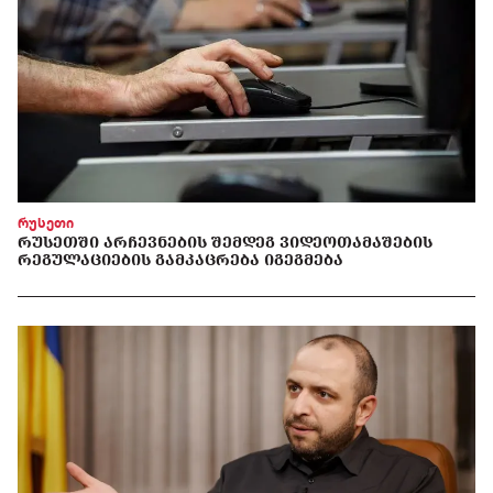
რუსეთი
ᲠᲣᲡᲔᲗᲨᲘ ᲐᲠᲩᲔᲕᲜᲔᲑᲘᲡ ᲨᲔᲛᲓᲔᲒ ᲕᲘᲓᲔᲝᲗᲐᲛᲐᲨᲔᲑᲘᲡ
ᲠᲔᲒᲣᲚᲐᲪᲘᲔᲑᲘᲡ ᲒᲐᲛᲙᲐᲪᲠᲔᲑᲐ ᲘᲒᲔᲒᲛᲔᲑᲐ