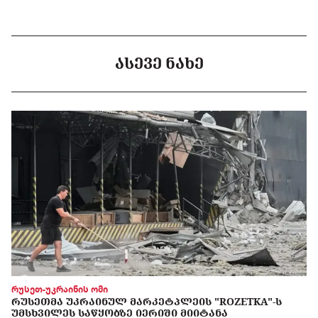
ᲐᲡᲔᲕᲔ ᲜᲐᲮᲔ
რუსეთ-უკრაინის ომი
ᲠᲣᲡᲔᲗᲛᲐ ᲣᲙᲠᲐᲘᲜᲣᲚ ᲛᲐᲠᲙᲔᲢᲞᲚᲔᲘᲡ "ROZETKA"-Ს
ᲣᲛᲡᲮᲕᲘᲚᲔᲡ ᲡᲐᲬᲧᲝᲑᲖᲔ ᲘᲔᲠᲘᲨᲘ ᲛᲘᲘᲢᲐᲜᲐ