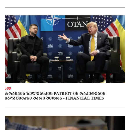
აშშ
ᲢᲠᲐᲛᲞᲛᲐ ᲖᲔᲚᲔᲜᲡᲙᲘᲡ PATRIOT-ᲘᲡ ᲠᲐᲙᲔᲢᲔᲑᲘᲡ
ᲒᲐᲓᲐᲪᲔᲛᲐᲖᲔ ᲣᲐᲠᲘ ᲣᲗᲮᲠᲐ - FINANCIAL TIMES