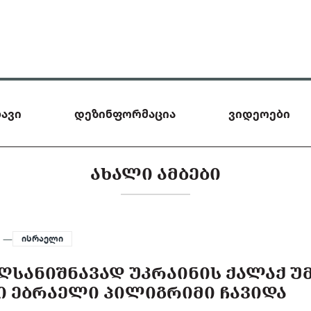
ავი
დეზინფორმაცია
ვიდეოები
ᲐᲮᲐᲚᲘ ᲐᲛᲑᲔᲑᲘ
5 —
ისრაელი
ᲐᲦᲡᲐᲜᲘᲨᲜᲐᲕᲐᲓ ᲣᲙᲠᲐᲘᲜᲘᲡ ᲥᲐᲚᲐᲥ Უ
ᲢᲘ ᲔᲑᲠᲐᲔᲚᲘ ᲞᲘᲚᲘᲒᲠᲘᲛᲘ ᲩᲐᲕᲘᲓᲐ