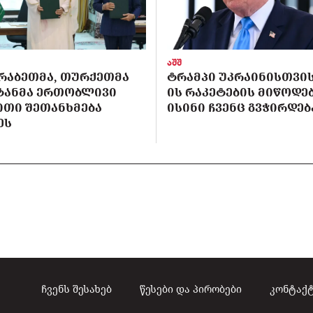
აშშ
ᲠᲐᲑᲔᲗᲛᲐ, ᲗᲣᲠᲥᲔᲗᲛᲐ
ᲢᲠᲐᲛᲞᲘ ᲣᲙᲠᲐᲘᲜᲘᲡᲗᲕᲘᲡ 
ᲡᲢᲐᲜᲛᲐ ᲔᲠᲗᲝᲑᲚᲘᲕᲘ
ᲘᲡ ᲠᲐᲙᲔᲢᲔᲑᲘᲡ ᲛᲘᲬᲝᲓᲔᲑ
ᲘᲗᲘ ᲨᲔᲗᲐᲜᲮᲛᲔᲑᲐ
ᲘᲡᲘᲜᲘ ᲩᲕᲔᲜᲪ ᲒᲕᲭᲘᲠᲓᲔᲑ
ᲔᲡ
ჩვენს შესახებ
წესები და პირობები
კონტაქ