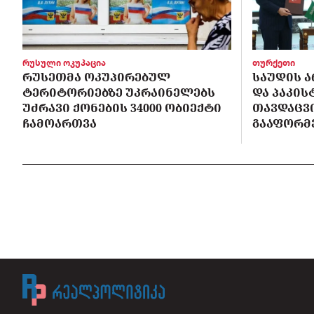
რუსული ოკუპაცია
თურქეთი
ᲠᲣᲡᲔᲗᲛᲐ ᲝᲙᲣᲞᲘᲠᲔᲑᲣᲚ
ᲡᲐᲣᲓᲘᲡ Ა
ᲢᲔᲠᲘᲢᲝᲠᲘᲔᲑᲖᲔ ᲣᲙᲠᲐᲘᲜᲔᲚᲔᲑᲡ
ᲓᲐ ᲞᲐᲙᲘ
ᲣᲫᲠᲐᲕᲘ ᲥᲝᲜᲔᲑᲘᲡ 34000 ᲝᲑᲘᲔᲥᲢᲘ
ᲗᲐᲕᲓᲐᲪᲕ
ᲩᲐᲛᲝᲐᲠᲗᲕᲐ
ᲒᲐᲐᲤᲝᲠᲛ