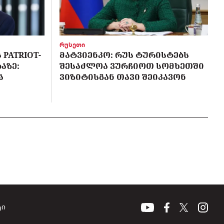
რუსეთი
PATRIOT-
ᲛᲐᲢᲕᲘᲔᲜᲙᲝ: ᲠᲣᲡ ᲢᲣᲠᲘᲡᲢᲔᲑᲡ
ᲐᲖᲔ:
ᲨᲔᲡᲐᲫᲚᲝᲐ ᲕᲣᲠᲩᲘᲝᲗ ᲡᲝᲛᲮᲔᲗᲨᲘ
Ა
ᲕᲘᲖᲘᲢᲘᲡᲒᲐᲜ ᲗᲐᲕᲘ ᲨᲔᲘᲙᲐᲕᲝᲜ
ტი