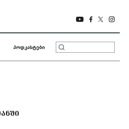
პოდკასტები
ᲛᲐᲜᲨᲘ