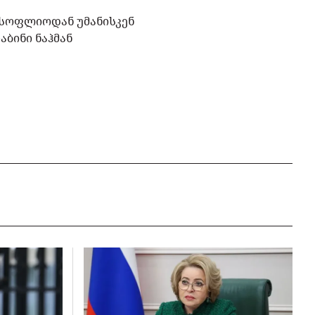
მსოფლიოდან უმანისკენ
აბინი ნაჰმან