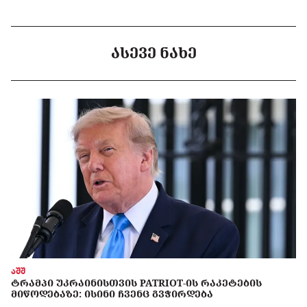
ᲐᲡᲔᲕᲔ ᲜᲐᲮᲔ
აშშ
ᲢᲠᲐᲛᲞᲘ ᲣᲙᲠᲐᲘᲜᲘᲡᲗᲕᲘᲡ PATRIOT-ᲘᲡ ᲠᲐᲙᲔᲢᲔᲑᲘᲡ
ᲛᲘᲬᲝᲓᲔᲑᲐᲖᲔ: ᲘᲡᲘᲜᲘ ᲩᲕᲔᲜᲪ ᲒᲕᲭᲘᲠᲓᲔᲑᲐ