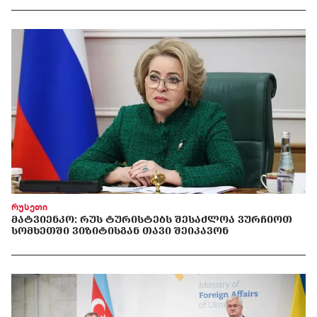
რუსეთი
ᲛᲐᲢᲕᲘᲔᲜᲙᲝ: ᲠᲣᲡ ᲢᲣᲠᲘᲡᲢᲔᲑᲡ ᲨᲔᲡᲐᲫᲚᲝᲐ ᲕᲣᲠᲩᲘᲝᲗ
ᲡᲝᲛᲮᲔᲗᲨᲘ ᲕᲘᲖᲘᲢᲘᲡᲒᲐᲜ ᲗᲐᲕᲘ ᲨᲔᲘᲙᲐᲕᲝᲜ