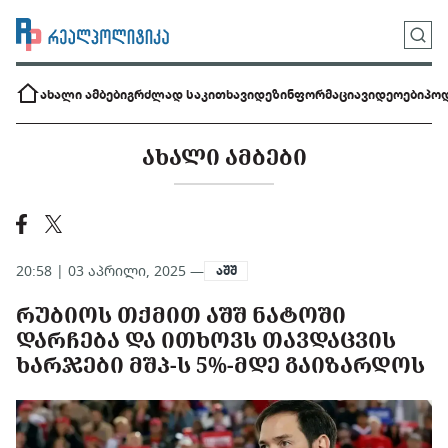
ახალი ამბები
გრძლად საკითხავი
დეზინფორმაცია
ვიდეოები
პოდ
ᲐᲮᲐᲚᲘ ᲐᲛᲑᲔᲑᲘ
20:58 | 03 აპრილი, 2025 —
აშშ
ᲠᲣᲑᲘᲝᲡ ᲗᲥᲛᲘᲗ ᲐᲨᲨ ᲜᲐᲢᲝᲨᲘ
ᲓᲐᲠᲩᲔᲑᲐ ᲓᲐ ᲘᲗᲮᲝᲕᲡ ᲗᲐᲕᲓᲐᲪᲕᲘᲡ
ᲮᲐᲠᲯᲔᲑᲘ ᲛᲨᲞ-Ს 5%-ᲛᲓᲔ ᲒᲐᲘᲖᲐᲠᲓᲝᲡ