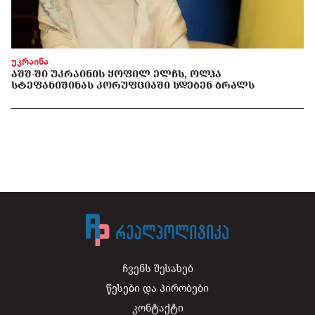
უკრაინა
ᲐᲨᲨ-ᲨᲘ ᲣᲙᲠᲐᲘᲜᲘᲡ ᲧᲝᲤᲘᲚ ᲔᲚᲩᲡ, ᲝᲚᲰᲐ
ᲡᲢᲔᲤᲐᲜᲘᲨᲘᲜᲐᲡ ᲙᲝᲠᲣᲤᲪᲘᲐᲨᲘ ᲡᲓᲔᲑᲔᲜ ᲑᲠᲐᲚᲡ
ჩვენს შესახებ
წესები და პირობები
კონტაქტი