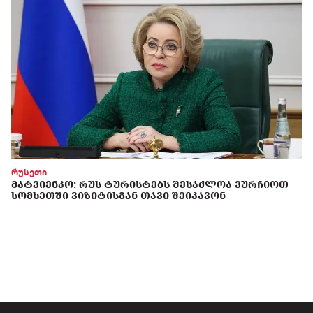
რუსეთი
ᲛᲐᲢᲕᲘᲔᲜᲙᲝ: ᲠᲣᲡ ᲢᲣᲠᲘᲡᲢᲔᲑᲡ ᲨᲔᲡᲐᲫᲚᲝᲐ ᲕᲣᲠᲩᲘᲝᲗ
ᲡᲝᲛᲮᲔᲗᲨᲘ ᲕᲘᲖᲘᲢᲘᲡᲒᲐᲜ ᲗᲐᲕᲘ ᲨᲔᲘᲙᲐᲕᲝᲜ