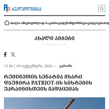
ახალი ამბები
გრძლად საკითხავი
დეზინფორმაცია
ვიდეოები
პოდ
ᲐᲮᲐᲚᲘ ᲐᲛᲑᲔᲑᲘ
13:36 | 03 სექტემბერი, 2024 —
უკრაინა
ᲠᲣᲛᲘᲜᲔᲗᲘᲡ ᲡᲔᲜᲐᲢᲛᲐ ᲛᲮᲐᲠᲘ
ᲓᲐᲣᲭᲘᲠᲐ PATRIOT-ᲘᲡ ᲡᲘᲡᲢᲔᲛᲘᲡ
ᲣᲙᲠᲐᲘᲜᲘᲡᲗᲕᲘᲡ ᲒᲐᲓᲐᲪᲔᲛᲐᲡ