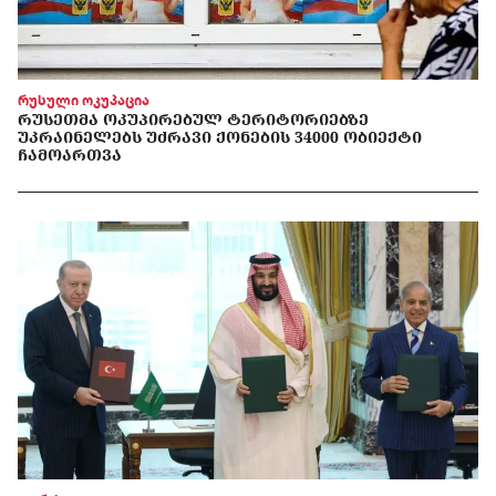
რუსული ოკუპაცია
ᲠᲣᲡᲔᲗᲛᲐ ᲝᲙᲣᲞᲘᲠᲔᲑᲣᲚ ᲢᲔᲠᲘᲢᲝᲠᲘᲔᲑᲖᲔ
ᲣᲙᲠᲐᲘᲜᲔᲚᲔᲑᲡ ᲣᲫᲠᲐᲕᲘ ᲥᲝᲜᲔᲑᲘᲡ 34000 ᲝᲑᲘᲔᲥᲢᲘ
ᲩᲐᲛᲝᲐᲠᲗᲕᲐ