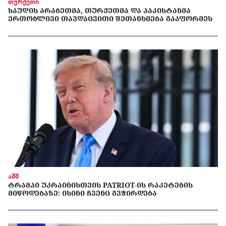
თურქეთი
ᲡᲐᲣᲓᲘᲡ ᲐᲠᲐᲑᲔᲗᲛᲐ, ᲗᲣᲠᲥᲔᲗᲛᲐ ᲓᲐ ᲞᲐᲙᲘᲡᲢᲐᲜᲛᲐ
ᲔᲠᲗᲝᲑᲚᲘᲕᲘ ᲗᲐᲕᲓᲐᲪᲕᲘᲗᲘ ᲨᲔᲗᲐᲜᲮᲛᲔᲑᲐ ᲒᲐᲐᲤᲝᲠᲛᲔᲡ
აშშ
ᲢᲠᲐᲛᲞᲘ ᲣᲙᲠᲐᲘᲜᲘᲡᲗᲕᲘᲡ PATRIOT-ᲘᲡ ᲠᲐᲙᲔᲢᲔᲑᲘᲡ
ᲛᲘᲬᲝᲓᲔᲑᲐᲖᲔ: ᲘᲡᲘᲜᲘ ᲩᲕᲔᲜᲪ ᲒᲕᲭᲘᲠᲓᲔᲑᲐ