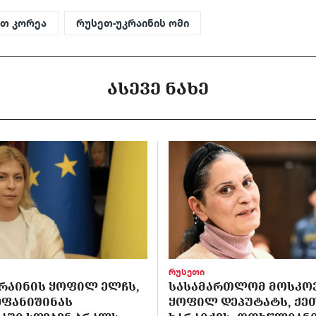
თ კორეა
რუსეთ-უკრაინის ომი
ᲐᲡᲔᲕᲔ ᲜᲐᲮᲔ
რუსეთი
ᲙᲠᲐᲘᲜᲘᲡ ᲧᲝᲤᲘᲚ ᲔᲚᲩᲡ,
ᲡᲐᲡᲐᲛᲐᲠᲗᲚᲝᲛ ᲛᲝᲡᲙᲝ
ᲔᲤᲐᲜᲘᲨᲘᲜᲐᲡ
ᲧᲝᲤᲘᲚ ᲓᲔᲞᲣᲢᲐᲢᲡ, ᲥᲔ