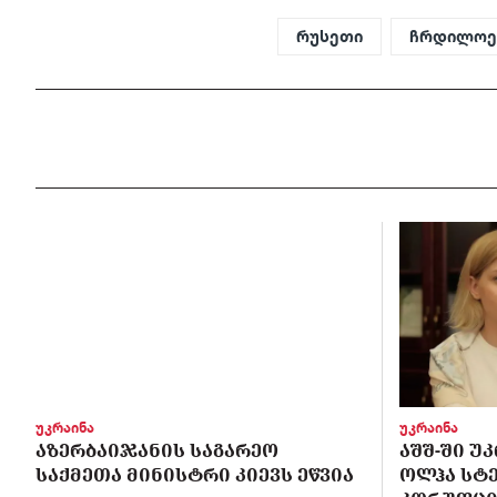
რუსეთი
ჩრდილოე
უკრაინა
უკრაინა
ᲐᲖᲔᲠᲑᲐᲘᲯᲐᲜᲘᲡ ᲡᲐᲒᲐᲠᲔᲝ
ᲐᲨᲨ-ᲨᲘ Უ
ᲡᲐᲥᲛᲔᲗᲐ ᲛᲘᲜᲘᲡᲢᲠᲘ ᲙᲘᲔᲕᲡ ᲔᲬᲕᲘᲐ
ᲝᲚᲰᲐ ᲡᲢ