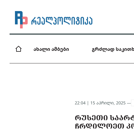
ახალი ამბები
გრძლად საკითხ
22:04 | 15 აპრილი, 2025 —
ᲠᲣᲡᲔᲗᲘ ᲡᲐᲐᲠ
ᲩᲠᲓᲘᲚᲝᲔᲗ ᲙᲝ