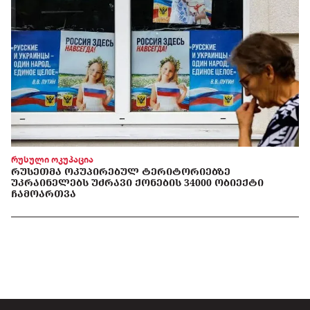
რუსული ოკუპაცია
ᲠᲣᲡᲔᲗᲛᲐ ᲝᲙᲣᲞᲘᲠᲔᲑᲣᲚ ᲢᲔᲠᲘᲢᲝᲠᲘᲔᲑᲖᲔ
ᲣᲙᲠᲐᲘᲜᲔᲚᲔᲑᲡ ᲣᲫᲠᲐᲕᲘ ᲥᲝᲜᲔᲑᲘᲡ 34000 ᲝᲑᲘᲔᲥᲢᲘ
ᲩᲐᲛᲝᲐᲠᲗᲕᲐ