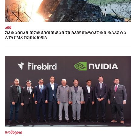
აშშ
ᲣᲙᲠᲐᲘᲜᲐᲛ ᲗᲣᲠᲥᲔᲗᲘᲡᲒᲐᲜ 70 ᲑᲐᲚᲘᲡᲢᲘᲙᲣᲠᲘ ᲠᲐᲙᲔᲢᲐ
ATACMS ᲨᲔᲘᲡᲧᲘᲓᲐ
სომხეთი