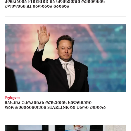
ᲙᲝᲛᲞᲐᲜᲘᲐ FIREBIRD-ᲛᲐ ᲡᲝᲛᲮᲔᲗᲨᲘ ᲠᲔᲒᲘᲝᲜᲘᲡ
ᲣᲓᲘᲓᲔᲡᲘ AI ᲥᲐᲠᲮᲐᲜᲐ ᲒᲐᲮᲡᲜᲐ
რუსეთი
ᲛᲐᲡᲙᲛᲐ ᲣᲙᲠᲐᲘᲜᲐᲡ ᲠᲣᲡᲔᲗᲘᲡ ᲡᲘᲦᲠᲛᲔᲨᲘ
ᲓᲐᲠᲢᲧᲛᲔᲑᲘᲡᲗᲕᲘᲡ STARLINK-ᲖᲔ ᲣᲐᲠᲘ ᲣᲗᲮᲠᲐ