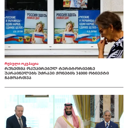
რუსული ოკუპაცია
ᲠᲣᲡᲔᲗᲛᲐ ᲝᲙᲣᲞᲘᲠᲔᲑᲣᲚ ᲢᲔᲠᲘᲢᲝᲠᲘᲔᲑᲖᲔ
ᲣᲙᲠᲐᲘᲜᲔᲚᲔᲑᲡ ᲣᲫᲠᲐᲕᲘ ᲥᲝᲜᲔᲑᲘᲡ 34000 ᲝᲑᲘᲔᲥᲢᲘ
ᲩᲐᲛᲝᲐᲠᲗᲕᲐ