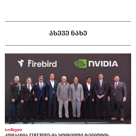
ᲐᲡᲔᲕᲔ ᲜᲐᲮᲔ
სომხეთი
ᲙᲝᲛᲞᲐᲜᲘᲐ FIREBIRD-ᲛᲐ ᲡᲝᲛᲮᲔᲗᲨᲘ ᲠᲔᲒᲘᲝᲜᲘᲡ