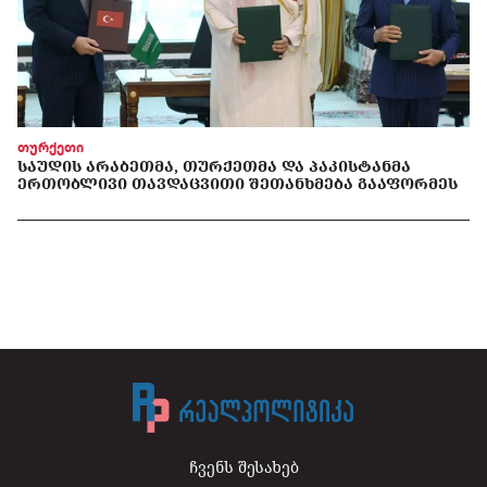
თურქეთი
ᲡᲐᲣᲓᲘᲡ ᲐᲠᲐᲑᲔᲗᲛᲐ, ᲗᲣᲠᲥᲔᲗᲛᲐ ᲓᲐ ᲞᲐᲙᲘᲡᲢᲐᲜᲛᲐ
ᲔᲠᲗᲝᲑᲚᲘᲕᲘ ᲗᲐᲕᲓᲐᲪᲕᲘᲗᲘ ᲨᲔᲗᲐᲜᲮᲛᲔᲑᲐ ᲒᲐᲐᲤᲝᲠᲛᲔᲡ
ჩვენს შესახებ