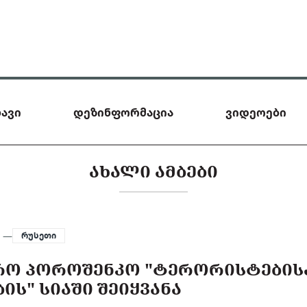
ავი
დეზინფორმაცია
ვიდეოები
ᲐᲮᲐᲚᲘ ᲐᲛᲑᲔᲑᲘ
4 —
რუსეთი
ᲠᲝ ᲞᲝᲠᲝᲨᲔᲜᲙᲝ "ᲢᲔᲠᲝᲠᲘᲡᲢᲔᲑᲘᲡ
ᲘᲡ" ᲡᲘᲐᲨᲘ ᲨᲔᲘᲧᲕᲐᲜᲐ