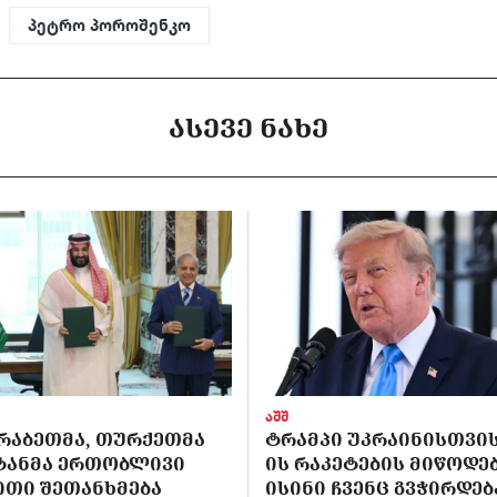
პეტრო პოროშენკო
ᲐᲡᲔᲕᲔ ᲜᲐᲮᲔ
აშშ
ᲠᲐᲑᲔᲗᲛᲐ, ᲗᲣᲠᲥᲔᲗᲛᲐ
ᲢᲠᲐᲛᲞᲘ ᲣᲙᲠᲐᲘᲜᲘᲡᲗᲕᲘᲡ 
ᲡᲢᲐᲜᲛᲐ ᲔᲠᲗᲝᲑᲚᲘᲕᲘ
ᲘᲡ ᲠᲐᲙᲔᲢᲔᲑᲘᲡ ᲛᲘᲬᲝᲓᲔᲑ
ᲘᲗᲘ ᲨᲔᲗᲐᲜᲮᲛᲔᲑᲐ
ᲘᲡᲘᲜᲘ ᲩᲕᲔᲜᲪ ᲒᲕᲭᲘᲠᲓᲔᲑ