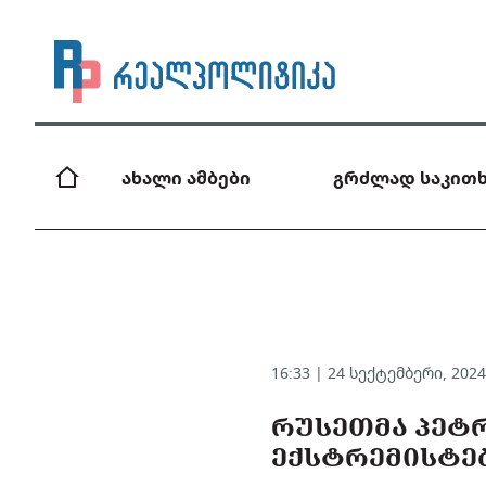
ახალი ამბები
გრძლად საკითხ
16:33 | 24 სექტემბერი, 202
ᲠᲣᲡᲔᲗᲛᲐ ᲞᲔᲢ
ᲔᲥᲡᲢᲠᲔᲛᲘᲡᲢᲔᲑ