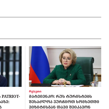
რუსეთი
PATRIOT-
ᲛᲐᲢᲕᲘᲔᲜᲙᲝ: ᲠᲣᲡ ᲢᲣᲠᲘᲡᲢᲔᲑᲡ
ᲐᲖᲔ:
ᲨᲔᲡᲐᲫᲚᲝᲐ ᲕᲣᲠᲩᲘᲝᲗ ᲡᲝᲛᲮᲔᲗᲨᲘ
Ა
ᲕᲘᲖᲘᲢᲘᲡᲒᲐᲜ ᲗᲐᲕᲘ ᲨᲔᲘᲙᲐᲕᲝᲜ