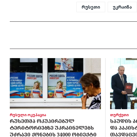
რუსეთი
უკრაინა
რუსული ოკუპაცია
თურქეთი
ᲠᲣᲡᲔᲗᲛᲐ ᲝᲙᲣᲞᲘᲠᲔᲑᲣᲚ
ᲡᲐᲣᲓᲘᲡ Ა
ᲢᲔᲠᲘᲢᲝᲠᲘᲔᲑᲖᲔ ᲣᲙᲠᲐᲘᲜᲔᲚᲔᲑᲡ
ᲓᲐ ᲞᲐᲙᲘ
ᲣᲫᲠᲐᲕᲘ ᲥᲝᲜᲔᲑᲘᲡ 34000 ᲝᲑᲘᲔᲥᲢᲘ
ᲗᲐᲕᲓᲐᲪᲕ