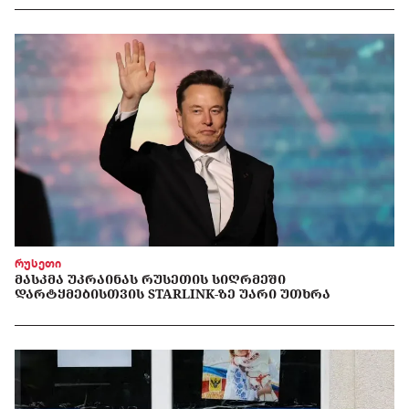
რუსეთი
ᲛᲐᲡᲙᲛᲐ ᲣᲙᲠᲐᲘᲜᲐᲡ ᲠᲣᲡᲔᲗᲘᲡ ᲡᲘᲦᲠᲛᲔᲨᲘ
ᲓᲐᲠᲢᲧᲛᲔᲑᲘᲡᲗᲕᲘᲡ STARLINK-ᲖᲔ ᲣᲐᲠᲘ ᲣᲗᲮᲠᲐ