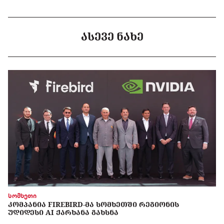
ᲐᲡᲔᲕᲔ ᲜᲐᲮᲔ
სომხეთი
ᲙᲝᲛᲞᲐᲜᲘᲐ FIREBIRD-ᲛᲐ ᲡᲝᲛᲮᲔᲗᲨᲘ ᲠᲔᲒᲘᲝᲜᲘᲡ
ᲣᲓᲘᲓᲔᲡᲘ AI ᲥᲐᲠᲮᲐᲜᲐ ᲒᲐᲮᲡᲜᲐ