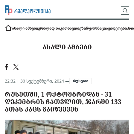
ახალი ამბები
გრძლად საკითხავი
დეზინფორმაცია
ვიდეოები
პოდ
ᲐᲮᲐᲚᲘ ᲐᲛᲑᲔᲑᲘ
22:32 | 30 სექტემბერი, 2024 —
რუსეთი
ᲠᲣᲡᲔᲗᲨᲘ, 1 ᲝᲥᲢᲝᲛᲑᲠᲘᲓᲐᲜ - 31
ᲓᲔᲙᲔᲛᲑᲠᲘᲡ ᲩᲐᲗᲕᲚᲘᲗ, ᲯᲐᲠᲨᲘ 133
ᲐᲗᲐᲡ ᲙᲐᲪᲡ ᲒᲐᲘᲬᲕᲔᲕᲔᲜ