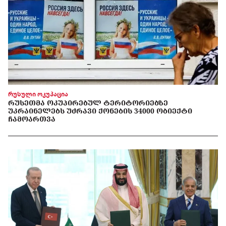
რუსული ოკუპაცია
ᲠᲣᲡᲔᲗᲛᲐ ᲝᲙᲣᲞᲘᲠᲔᲑᲣᲚ ᲢᲔᲠᲘᲢᲝᲠᲘᲔᲑᲖᲔ
ᲣᲙᲠᲐᲘᲜᲔᲚᲔᲑᲡ ᲣᲫᲠᲐᲕᲘ ᲥᲝᲜᲔᲑᲘᲡ 34000 ᲝᲑᲘᲔᲥᲢᲘ
ᲩᲐᲛᲝᲐᲠᲗᲕᲐ