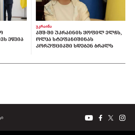
უკრაინა
Ო
ᲐᲨᲨ-ᲨᲘ ᲣᲙᲠᲐᲘᲜᲘᲡ ᲧᲝᲤᲘᲚ ᲔᲚᲩᲡ,
ᲕᲡ ᲔᲬᲕᲘᲐ
ᲝᲚᲰᲐ ᲡᲢᲔᲤᲐᲜᲘᲨᲘᲜᲐᲡ
ᲙᲝᲠᲣᲤᲪᲘᲐᲨᲘ ᲡᲓᲔᲑᲔᲜ ᲑᲠᲐᲚᲡ
ტი