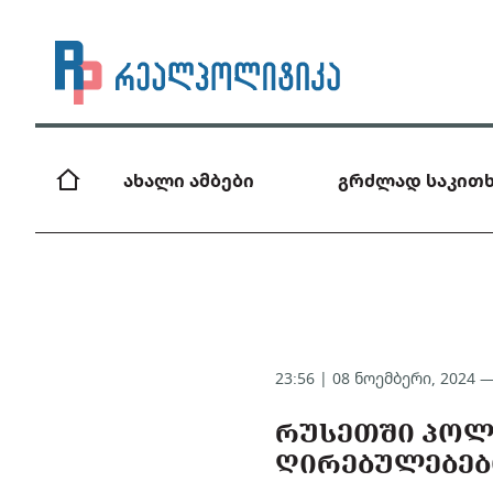
ახალი ამბები
გრძლად საკითხ
23:56 | 08 ნოემბერი, 2024 
ᲠᲣᲡᲔᲗᲨᲘ ᲞᲝᲚ
ᲦᲘᲠᲔᲑᲣᲚᲔᲑᲔᲑ