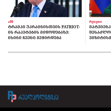
აშშ
რუსეთი
ᲢᲠᲐᲛᲞᲘ ᲣᲙᲠᲐᲘᲜᲘᲡᲗᲕᲘᲡ PATRIOT-
ᲛᲐᲢᲕᲘᲔᲜᲙ
ᲘᲡ ᲠᲐᲙᲔᲢᲔᲑᲘᲡ ᲛᲘᲬᲝᲓᲔᲑᲐᲖᲔ:
ᲨᲔᲡᲐᲫᲚᲝ
ᲘᲡᲘᲜᲘ ᲩᲕᲔᲜᲪ ᲒᲕᲭᲘᲠᲓᲔᲑᲐ
ᲕᲘᲖᲘᲢᲘᲡᲒ