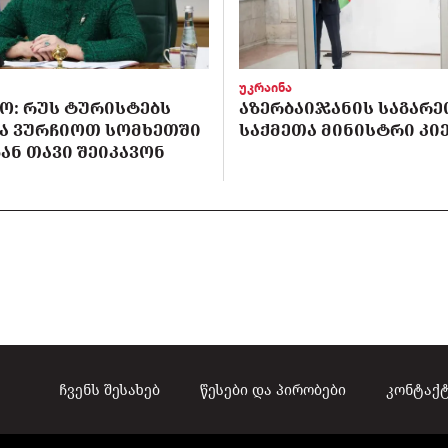
უკრაინა
Ო: ᲠᲣᲡ ᲢᲣᲠᲘᲡᲢᲔᲑᲡ
ᲐᲖᲔᲠᲑᲐᲘᲯᲐᲜᲘᲡ ᲡᲐᲒᲐᲠᲔ
Ა ᲕᲣᲠᲩᲘᲝᲗ ᲡᲝᲛᲮᲔᲗᲨᲘ
ᲡᲐᲥᲛᲔᲗᲐ ᲛᲘᲜᲘᲡᲢᲠᲘ ᲙᲘᲔ
ᲐᲜ ᲗᲐᲕᲘ ᲨᲔᲘᲙᲐᲕᲝᲜ
ჩვენს შესახებ
წესები და პირობები
კონტაქ