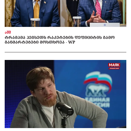
აშშ
ᲢᲠᲐᲛᲞᲛᲐ ᲰᲔᲒᲡᲔᲗᲡ ᲠᲐᲙᲔᲢᲔᲑᲘᲡ ᲓᲔᲤᲘᲪᲘᲢᲘᲡ ᲒᲐᲛᲝ
ᲒᲐᲜᲛᲐᲠᲢᲔᲑᲔᲑᲘ ᲛᲝᲡᲗᲮᲝᲕᲐ - WP