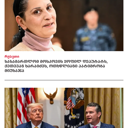
რუსეთი
ᲡᲐᲡᲐᲛᲐᲠᲗᲚᲝᲛ ᲛᲝᲡᲙᲝᲕᲘᲡ ᲧᲝᲤᲘᲚ ᲓᲔᲞᲣᲢᲐᲢᲡ,
ᲥᲔᲗᲔᲕᲐᲜ ᲮᲐᲠᲐᲘᲫᲔᲡ, ᲝᲗᲮᲬᲚᲘᲐᲜᲘ ᲞᲐᲢᲘᲛᲠᲝᲑᲐ
ᲛᲘᲣᲡᲐᲯᲐ