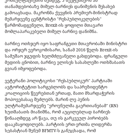
კონსულტაციების შემდეგ, 5 სექტემბერს ამ
თანამდებობაზე მიშელ ბარნიეს დანიშვნის შესახებ
გამოაცხადა. მაკრონმა ქვეყნის პრემიერ-მინისტრად
მემარჯვენე ცენტრისტი "რესპუბლიკელების"
წარმომადგენელი, Brexit-ის ყოფილი მთავარი
მომლაპარაკებელი მიშელ ბარნიე დანიშნა.
ბარნიე ოთხჯერ იყო საფრანგეთი მთავრობაში მინისტრი
და ორჯერ ევროკომისარი, სანამ 2016 წელს Brexit-ის
სამუშაო ჯგუფის ხელმძღვანელი გახდებოდა. ფრანგული
მედიის ცნობით, ბარნიე ელისეს სასახლეში ოთხშაბათს
გვიან იმყოფებოდა.
ვეტერანი პოლიტიკოსი "რესპუბლიკურ" პარტიაში
ავტორიტეტით სარგებლობს და საპრეზიდენტო
კოალიციის წევრებთან ერთად, მათი მხარდაჭერის
მოპოვებასაც შეძლებს. მარინ ლე პენის
ულტრამემარჯვენე "ეროვნულმა გაერთიანებამ" (RN)
ხუთშაბათს მიანიშნა, რომ აუცილებლად ბარნიეს
წინააღმდეგ არ წავა, თუ ის გარკვეულ პირობებს
დააკმაყოფილებს. პარტიის ერთ-ერთმა ლიდერმა
სებასტიან შენუმ BFMTV-ს განუცხადა, რომ