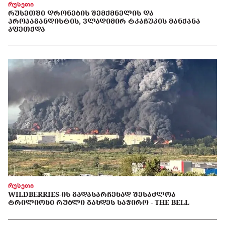
რუსეთი
ᲠᲣᲡᲔᲗᲨᲘ ᲓᲠᲝᲜᲔᲑᲘᲡ ᲨᲔᲛᲥᲛᲜᲔᲚᲘᲡ ᲓᲐ
ᲞᲠᲝᲞᲐᲒᲐᲜᲓᲘᲡᲢᲘᲡ, ᲕᲚᲐᲓᲘᲛᲘᲠ ᲢᲙᲐᲩᲣᲙᲘᲡ ᲛᲐᲜᲥᲐᲜᲐ
ᲐᲤᲔᲗᲥᲓᲐ
რუსეთი
WILDBERRIES-ᲘᲡ ᲒᲐᲓᲐᲡᲐᲠᲩᲔᲜᲐᲓ ᲨᲔᲡᲐᲫᲚᲝᲐ
ᲢᲠᲘᲚᲘᲝᲜᲘ ᲠᲣᲑᲚᲘ ᲒᲐᲮᲓᲔᲡ ᲡᲐᲭᲘᲠᲝ - THE BELL