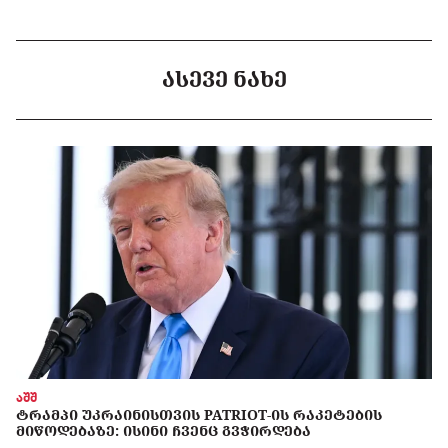
ᲐᲡᲔᲕᲔ ᲜᲐᲮᲔ
აშშ
ᲢᲠᲐᲛᲞᲘ ᲣᲙᲠᲐᲘᲜᲘᲡᲗᲕᲘᲡ PATRIOT-ᲘᲡ ᲠᲐᲙᲔᲢᲔᲑᲘᲡ
ᲛᲘᲬᲝᲓᲔᲑᲐᲖᲔ: ᲘᲡᲘᲜᲘ ᲩᲕᲔᲜᲪ ᲒᲕᲭᲘᲠᲓᲔᲑᲐ