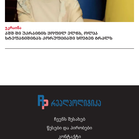
უკრაინა
ᲐᲨᲨ-ᲨᲘ ᲣᲙᲠᲐᲘᲜᲘᲡ ᲧᲝᲤᲘᲚ ᲔᲚᲩᲡ, ᲝᲚᲰᲐ
ᲡᲢᲔᲤᲐᲜᲘᲨᲘᲜᲐᲡ ᲙᲝᲠᲣᲤᲪᲘᲐᲨᲘ ᲡᲓᲔᲑᲔᲜ ᲑᲠᲐᲚᲡ
ჩვენს შესახებ
წესები და პირობები
კონტაქტი