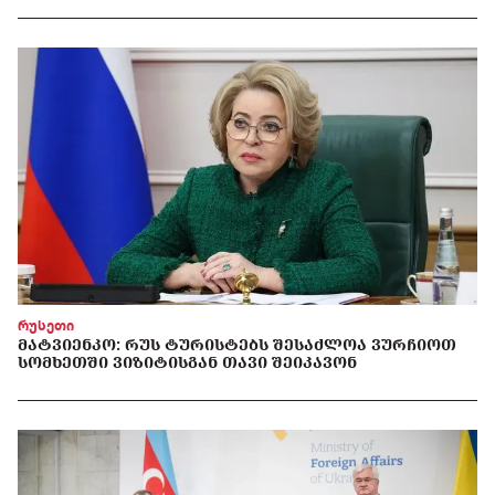
რუსეთი
ᲛᲐᲢᲕᲘᲔᲜᲙᲝ: ᲠᲣᲡ ᲢᲣᲠᲘᲡᲢᲔᲑᲡ ᲨᲔᲡᲐᲫᲚᲝᲐ ᲕᲣᲠᲩᲘᲝᲗ
ᲡᲝᲛᲮᲔᲗᲨᲘ ᲕᲘᲖᲘᲢᲘᲡᲒᲐᲜ ᲗᲐᲕᲘ ᲨᲔᲘᲙᲐᲕᲝᲜ