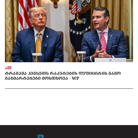
აშშ
ᲢᲠᲐᲛᲞᲛᲐ ᲰᲔᲒᲡᲔᲗᲡ ᲠᲐᲙᲔᲢᲔᲑᲘᲡ ᲓᲔᲤᲘᲪᲘᲢᲘᲡ ᲒᲐᲛᲝ
ᲒᲐᲜᲛᲐᲠᲢᲔᲑᲔᲑᲘ ᲛᲝᲡᲗᲮᲝᲕᲐ - WP