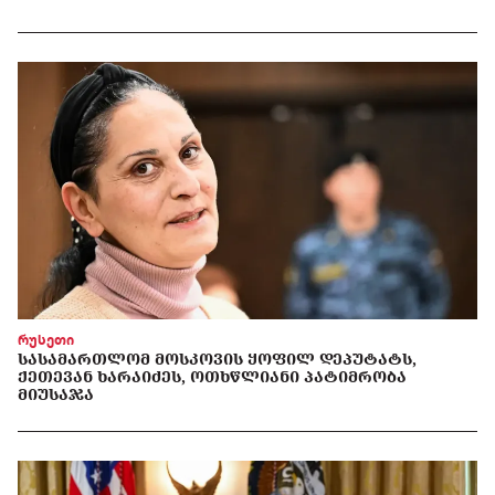
რუსეთი
ᲡᲐᲡᲐᲛᲐᲠᲗᲚᲝᲛ ᲛᲝᲡᲙᲝᲕᲘᲡ ᲧᲝᲤᲘᲚ ᲓᲔᲞᲣᲢᲐᲢᲡ,
ᲥᲔᲗᲔᲕᲐᲜ ᲮᲐᲠᲐᲘᲫᲔᲡ, ᲝᲗᲮᲬᲚᲘᲐᲜᲘ ᲞᲐᲢᲘᲛᲠᲝᲑᲐ
ᲛᲘᲣᲡᲐᲯᲐ