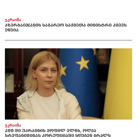
უკრაინა
ᲐᲖᲔᲠᲑᲐᲘᲯᲐᲜᲘᲡ ᲡᲐᲒᲐᲠᲔᲝ ᲡᲐᲥᲛᲔᲗᲐ ᲛᲘᲜᲘᲡᲢᲠᲘ ᲙᲘᲔᲕᲡ
ᲔᲬᲕᲘᲐ
უკრაინა
ᲐᲨᲨ-ᲨᲘ ᲣᲙᲠᲐᲘᲜᲘᲡ ᲧᲝᲤᲘᲚ ᲔᲚᲩᲡ, ᲝᲚᲰᲐ
ᲡᲢᲔᲤᲐᲜᲘᲨᲘᲜᲐᲡ ᲙᲝᲠᲣᲤᲪᲘᲐᲨᲘ ᲡᲓᲔᲑᲔᲜ ᲑᲠᲐᲚᲡ