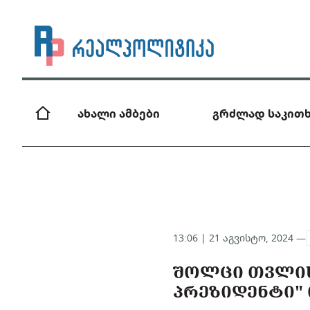
ახალი ამბები
გრძლად საკითხ
13:06 | 21 აგვისტო, 2024 —
ᲨᲝᲚᲪᲘ ᲗᲕᲚᲘᲡ,
ᲞᲠᲔᲖᲘᲓᲔᲜᲢᲘ" 