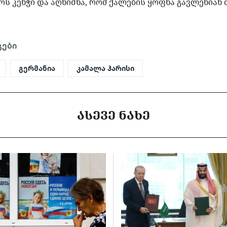
ს კენჭი და აღნიშნა, რომ ქალების ყოფნა გავლენიან
გები
გერმანია
კამალა ჰარისი
ᲐᲡᲔᲕᲔ ᲜᲐᲮᲔ