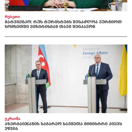
რუსეთი
ᲛᲐᲢᲕᲘᲔᲜᲙᲝ: ᲠᲣᲡ ᲢᲣᲠᲘᲡᲢᲔᲑᲡ ᲨᲔᲡᲐᲫᲚᲝᲐ ᲕᲣᲠᲩᲘᲝᲗ
ᲡᲝᲛᲮᲔᲗᲨᲘ ᲕᲘᲖᲘᲢᲘᲡᲒᲐᲜ ᲗᲐᲕᲘ ᲨᲔᲘᲙᲐᲕᲝᲜ
უკრაინა
ᲐᲖᲔᲠᲑᲐᲘᲯᲐᲜᲘᲡ ᲡᲐᲒᲐᲠᲔᲝ ᲡᲐᲥᲛᲔᲗᲐ ᲛᲘᲜᲘᲡᲢᲠᲘ ᲙᲘᲔᲕᲡ
ᲔᲬᲕᲘᲐ