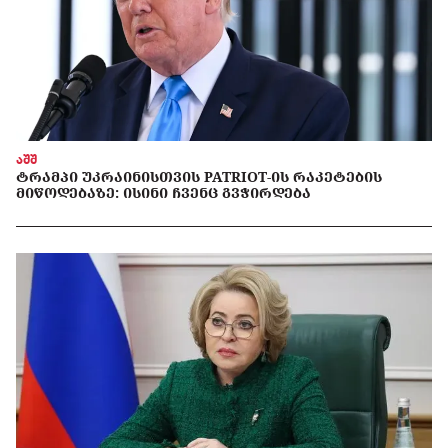
აშშ
ᲢᲠᲐᲛᲞᲘ ᲣᲙᲠᲐᲘᲜᲘᲡᲗᲕᲘᲡ PATRIOT-ᲘᲡ ᲠᲐᲙᲔᲢᲔᲑᲘᲡ
ᲛᲘᲬᲝᲓᲔᲑᲐᲖᲔ: ᲘᲡᲘᲜᲘ ᲩᲕᲔᲜᲪ ᲒᲕᲭᲘᲠᲓᲔᲑᲐ