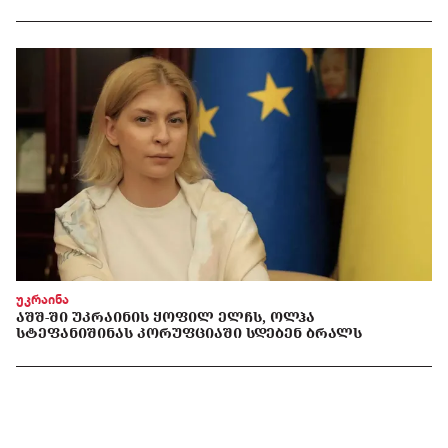
უკრაინა
ᲐᲨᲨ-ᲨᲘ ᲣᲙᲠᲐᲘᲜᲘᲡ ᲧᲝᲤᲘᲚ ᲔᲚᲩᲡ, ᲝᲚᲰᲐ
ᲡᲢᲔᲤᲐᲜᲘᲨᲘᲜᲐᲡ ᲙᲝᲠᲣᲤᲪᲘᲐᲨᲘ ᲡᲓᲔᲑᲔᲜ ᲑᲠᲐᲚᲡ