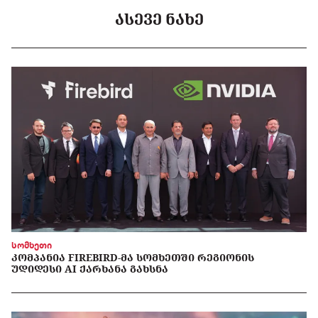
ᲐᲡᲔᲕᲔ ᲜᲐᲮᲔ
სომხეთი
ᲙᲝᲛᲞᲐᲜᲘᲐ FIREBIRD-ᲛᲐ ᲡᲝᲛᲮᲔᲗᲨᲘ ᲠᲔᲒᲘᲝᲜᲘᲡ
ᲣᲓᲘᲓᲔᲡᲘ AI ᲥᲐᲠᲮᲐᲜᲐ ᲒᲐᲮᲡᲜᲐ