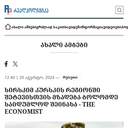
ახალი ამბები
გრძლად საკითხავი
დეზინფორმაცია
ვიდეოები
პოდ
ᲐᲮᲐᲚᲘ ᲐᲛᲑᲔᲑᲘ
12:40 | 20 აგვისტო, 2024 —
რუსეთი
ᲡᲘᲠᲡᲙᲘᲛ ᲙᲣᲠᲡᲙᲘᲡ ᲠᲔᲒᲘᲝᲜᲨᲘ
ᲨᲔᲢᲔᲕᲘᲡᲗᲕᲘᲡ ᲛᲖᲐᲓᲔᲑᲐ ᲑᲝᲚᲝᲛᲓᲔ
ᲡᲐᲘᲓᲣᲛᲚᲝᲓ ᲨᲔᲘᲜᲐᲮᲐ - THE
ECONOMIST