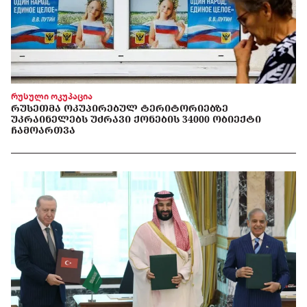
რუსული ოკუპაცია
ᲠᲣᲡᲔᲗᲛᲐ ᲝᲙᲣᲞᲘᲠᲔᲑᲣᲚ ᲢᲔᲠᲘᲢᲝᲠᲘᲔᲑᲖᲔ
ᲣᲙᲠᲐᲘᲜᲔᲚᲔᲑᲡ ᲣᲫᲠᲐᲕᲘ ᲥᲝᲜᲔᲑᲘᲡ 34000 ᲝᲑᲘᲔᲥᲢᲘ
ᲩᲐᲛᲝᲐᲠᲗᲕᲐ