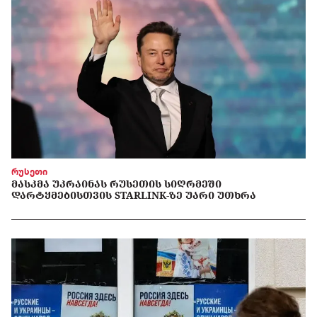
რუსეთი
ᲛᲐᲡᲙᲛᲐ ᲣᲙᲠᲐᲘᲜᲐᲡ ᲠᲣᲡᲔᲗᲘᲡ ᲡᲘᲦᲠᲛᲔᲨᲘ
ᲓᲐᲠᲢᲧᲛᲔᲑᲘᲡᲗᲕᲘᲡ STARLINK-ᲖᲔ ᲣᲐᲠᲘ ᲣᲗᲮᲠᲐ