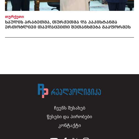
თურქეთი
ᲡᲐᲣᲓᲘᲡ ᲐᲠᲐᲑᲔᲗᲛᲐ, ᲗᲣᲠᲥᲔᲗᲛᲐ ᲓᲐ ᲞᲐᲙᲘᲡᲢᲐᲜᲛᲐ
ᲔᲠᲗᲝᲑᲚᲘᲕᲘ ᲗᲐᲕᲓᲐᲪᲕᲘᲗᲘ ᲨᲔᲗᲐᲜᲮᲛᲔᲑᲐ ᲒᲐᲐᲤᲝᲠᲛᲔᲡ
ჩვენს შესახებ
წესები და პირობები
კონტაქტი