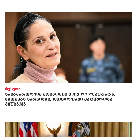
რუსეთი
ᲡᲐᲡᲐᲛᲐᲠᲗᲚᲝᲛ ᲛᲝᲡᲙᲝᲕᲘᲡ ᲧᲝᲤᲘᲚ ᲓᲔᲞᲣᲢᲐᲢᲡ,
ᲥᲔᲗᲔᲕᲐᲜ ᲮᲐᲠᲐᲘᲫᲔᲡ, ᲝᲗᲮᲬᲚᲘᲐᲜᲘ ᲞᲐᲢᲘᲛᲠᲝᲑᲐ
ᲛᲘᲣᲡᲐᲯᲐ