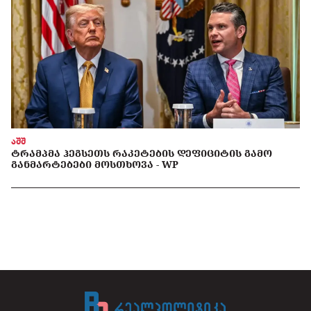
აშშ
ᲢᲠᲐᲛᲞᲛᲐ ᲰᲔᲒᲡᲔᲗᲡ ᲠᲐᲙᲔᲢᲔᲑᲘᲡ ᲓᲔᲤᲘᲪᲘᲢᲘᲡ ᲒᲐᲛᲝ
ᲒᲐᲜᲛᲐᲠᲢᲔᲑᲔᲑᲘ ᲛᲝᲡᲗᲮᲝᲕᲐ - WP