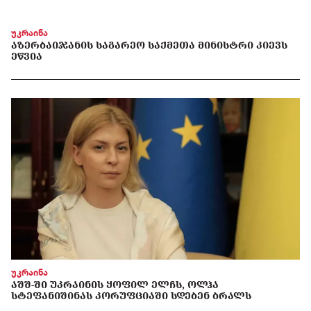
უკრაინა
ᲐᲖᲔᲠᲑᲐᲘᲯᲐᲜᲘᲡ ᲡᲐᲒᲐᲠᲔᲝ ᲡᲐᲥᲛᲔᲗᲐ ᲛᲘᲜᲘᲡᲢᲠᲘ ᲙᲘᲔᲕᲡ
ᲔᲬᲕᲘᲐ
უკრაინა
ᲐᲨᲨ-ᲨᲘ ᲣᲙᲠᲐᲘᲜᲘᲡ ᲧᲝᲤᲘᲚ ᲔᲚᲩᲡ, ᲝᲚᲰᲐ
ᲡᲢᲔᲤᲐᲜᲘᲨᲘᲜᲐᲡ ᲙᲝᲠᲣᲤᲪᲘᲐᲨᲘ ᲡᲓᲔᲑᲔᲜ ᲑᲠᲐᲚᲡ