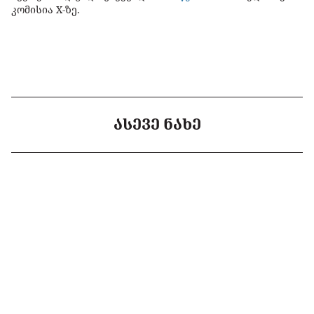
კომისია X-ზე.
ᲐᲡᲔᲕᲔ ᲜᲐᲮᲔ