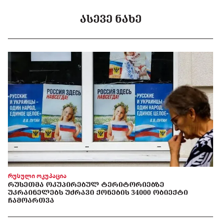
ᲐᲡᲔᲕᲔ ᲜᲐᲮᲔ
რუსული ოკუპაცია
ᲠᲣᲡᲔᲗᲛᲐ ᲝᲙᲣᲞᲘᲠᲔᲑᲣᲚ ᲢᲔᲠᲘᲢᲝᲠᲘᲔᲑᲖᲔ
ᲣᲙᲠᲐᲘᲜᲔᲚᲔᲑᲡ ᲣᲫᲠᲐᲕᲘ ᲥᲝᲜᲔᲑᲘᲡ 34000 ᲝᲑᲘᲔᲥᲢᲘ
ᲩᲐᲛᲝᲐᲠᲗᲕᲐ