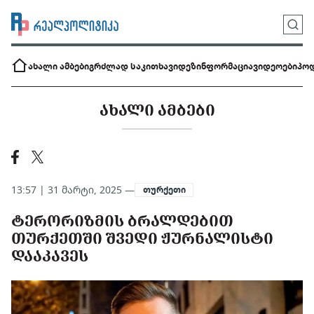
ახალი ამბები
გრძლად საკითხავი
დეზინფორმაცია
ვიდეოები
პოდ
ᲐᲮᲐᲚᲘ ᲐᲛᲑᲔᲑᲘ
13:57 | 31 მარტი, 2025 —
თურქეთი
ᲢᲔᲠᲝᲠᲘᲖᲛᲘᲡ ᲑᲠᲐᲚᲓᲔᲑᲘᲗ
ᲗᲣᲠᲥᲔᲗᲨᲘ ᲨᲕᲔᲓᲘ ᲟᲣᲠᲜᲐᲚᲘᲡᲢᲘ
ᲓᲐᲐᲙᲐᲕᲔᲡ