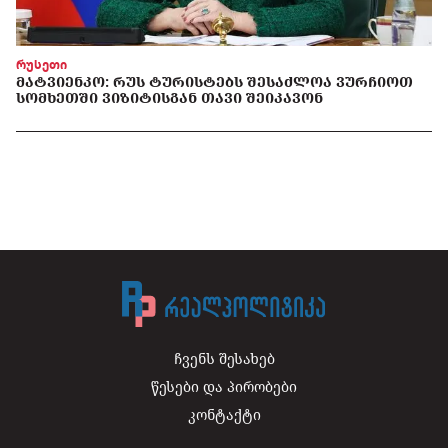
რუსეთი
ᲛᲐᲢᲕᲘᲔᲜᲙᲝ: ᲠᲣᲡ ᲢᲣᲠᲘᲡᲢᲔᲑᲡ ᲨᲔᲡᲐᲫᲚᲝᲐ ᲕᲣᲠᲩᲘᲝᲗ
ᲡᲝᲛᲮᲔᲗᲨᲘ ᲕᲘᲖᲘᲢᲘᲡᲒᲐᲜ ᲗᲐᲕᲘ ᲨᲔᲘᲙᲐᲕᲝᲜ
ჩვენს შესახებ
წესები და პირობები
კონტაქტი