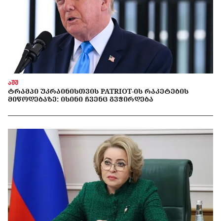
აშშ
ᲢᲠᲐᲛᲞᲘ ᲣᲙᲠᲐᲘᲜᲘᲡᲗᲕᲘᲡ PATRIOT-ᲘᲡ ᲠᲐᲙᲔᲢᲔᲑᲘᲡ
ᲛᲘᲬᲝᲓᲔᲑᲐᲖᲔ: ᲘᲡᲘᲜᲘ ᲩᲕᲔᲜᲪ ᲒᲕᲭᲘᲠᲓᲔᲑᲐ