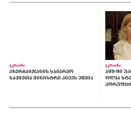
უკრაინა
უკრაინა
ᲐᲖᲔᲠᲑᲐᲘᲯᲐᲜᲘᲡ ᲡᲐᲒᲐᲠᲔᲝ
ᲐᲨᲨ-ᲨᲘ Უ
ᲡᲐᲥᲛᲔᲗᲐ ᲛᲘᲜᲘᲡᲢᲠᲘ ᲙᲘᲔᲕᲡ ᲔᲬᲕᲘᲐ
ᲝᲚᲰᲐ ᲡᲢ
ᲙᲝᲠᲣᲤᲪᲘ