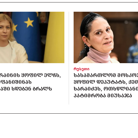
რუსეთი
ᲙᲠᲐᲘᲜᲘᲡ ᲧᲝᲤᲘᲚ ᲔᲚᲩᲡ,
ᲡᲐᲡᲐᲛᲐᲠᲗᲚᲝᲛ ᲛᲝᲡᲙᲝ
ᲔᲤᲐᲜᲘᲨᲘᲜᲐᲡ
ᲧᲝᲤᲘᲚ ᲓᲔᲞᲣᲢᲐᲢᲡ, ᲥᲔ
ᲐᲨᲘ ᲡᲓᲔᲑᲔᲜ ᲑᲠᲐᲚᲡ
ᲮᲐᲠᲐᲘᲫᲔᲡ, ᲝᲗᲮᲬᲚᲘᲐᲜ
ᲞᲐᲢᲘᲛᲠᲝᲑᲐ ᲛᲘᲣᲡᲐᲯᲐ