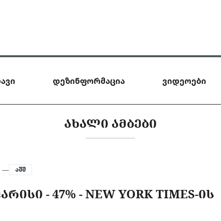
ავი
დეზინფორმაცია
ვიდეოები
ᲐᲮᲐᲚᲘ ᲐᲛᲑᲔᲑᲘ
4 —
აშშ
ᲰᲐᲠᲘᲡᲘ - 47% - NEW YORK TIMES-ᲘᲡ