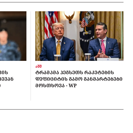
აშშ
ᲕᲘᲡ
ᲢᲠᲐᲛᲞᲛᲐ ᲰᲔᲒᲡᲔᲗᲡ ᲠᲐᲙᲔᲢᲔᲑᲘᲡ
ᲗᲔᲕᲐᲜ
ᲓᲔᲤᲘᲪᲘᲢᲘᲡ ᲒᲐᲛᲝ ᲒᲐᲜᲛᲐᲠᲢᲔᲑᲔᲑᲘ
Ი
ᲛᲝᲡᲗᲮᲝᲕᲐ - WP