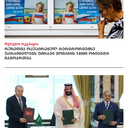
რუსული ოკუპაცია
ᲠᲣᲡᲔᲗᲛᲐ ᲝᲙᲣᲞᲘᲠᲔᲑᲣᲚ ᲢᲔᲠᲘᲢᲝᲠᲘᲔᲑᲖᲔ
ᲣᲙᲠᲐᲘᲜᲔᲚᲔᲑᲡ ᲣᲫᲠᲐᲕᲘ ᲥᲝᲜᲔᲑᲘᲡ 34000 ᲝᲑᲘᲔᲥᲢᲘ
ᲩᲐᲛᲝᲐᲠᲗᲕᲐ