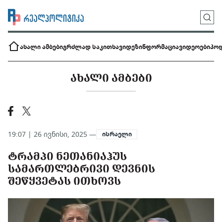
ახალი ამბები
გრძლად საკითხავი
დეზინფორმაცია
ვიდეოები
პოდ
ᲐᲮᲐᲚᲘ ᲐᲛᲑᲔᲑᲘ
19:07 | 26 ივნისი, 2025 —
ისრაელი
ᲢᲠᲐᲛᲞᲘ ᲜᲔᲗᲐᲜᲘᲐᲰᲣᲡ
ᲡᲐᲛᲐᲠᲗᲚᲔᲑᲠᲘᲕᲘ ᲓᲔᲕᲜᲘᲡ
ᲨᲔᲬᲧᲕᲔᲢᲐᲡ ᲘᲗᲮᲝᲕᲡ