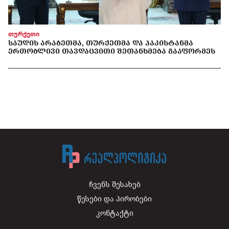
თურქეთი
ᲡᲐᲣᲓᲘᲡ ᲐᲠᲐᲑᲔᲗᲛᲐ, ᲗᲣᲠᲥᲔᲗᲛᲐ ᲓᲐ ᲞᲐᲙᲘᲡᲢᲐᲜᲛᲐ
ᲔᲠᲗᲝᲑᲚᲘᲕᲘ ᲗᲐᲕᲓᲐᲪᲕᲘᲗᲘ ᲨᲔᲗᲐᲜᲮᲛᲔᲑᲐ ᲒᲐᲐᲤᲝᲠᲛᲔᲡ
ჩვენს შესახებ
წესები და პირობები
კონტაქტი