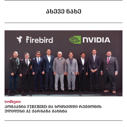
ᲐᲡᲔᲕᲔ ᲜᲐᲮᲔ
სომხეთი
ᲙᲝᲛᲞᲐᲜᲘᲐ FIREBIRD-ᲛᲐ ᲡᲝᲛᲮᲔᲗᲨᲘ ᲠᲔᲒᲘᲝᲜᲘᲡ
ᲣᲓᲘᲓᲔᲡᲘ AI ᲥᲐᲠᲮᲐᲜᲐ ᲒᲐᲮᲡᲜᲐ