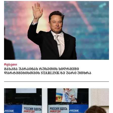
რუსეთი
ᲛᲐᲡᲙᲛᲐ ᲣᲙᲠᲐᲘᲜᲐᲡ ᲠᲣᲡᲔᲗᲘᲡ ᲡᲘᲦᲠᲛᲔᲨᲘ
ᲓᲐᲠᲢᲧᲛᲔᲑᲘᲡᲗᲕᲘᲡ STARLINK-ᲖᲔ ᲣᲐᲠᲘ ᲣᲗᲮᲠᲐ