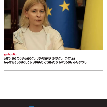
უკრაინა
ᲐᲨᲨ-ᲨᲘ ᲣᲙᲠᲐᲘᲜᲘᲡ ᲧᲝᲤᲘᲚ ᲔᲚᲩᲡ, ᲝᲚᲰᲐ
ᲡᲢᲔᲤᲐᲜᲘᲨᲘᲜᲐᲡ ᲙᲝᲠᲣᲤᲪᲘᲐᲨᲘ ᲡᲓᲔᲑᲔᲜ ᲑᲠᲐᲚᲡ