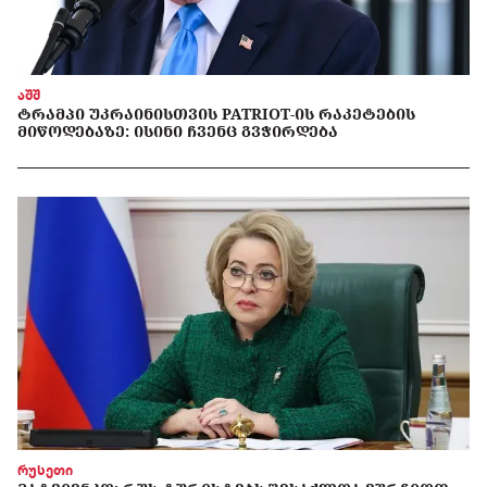
აშშ
ᲢᲠᲐᲛᲞᲘ ᲣᲙᲠᲐᲘᲜᲘᲡᲗᲕᲘᲡ PATRIOT-ᲘᲡ ᲠᲐᲙᲔᲢᲔᲑᲘᲡ
ᲛᲘᲬᲝᲓᲔᲑᲐᲖᲔ: ᲘᲡᲘᲜᲘ ᲩᲕᲔᲜᲪ ᲒᲕᲭᲘᲠᲓᲔᲑᲐ
რუსეთი