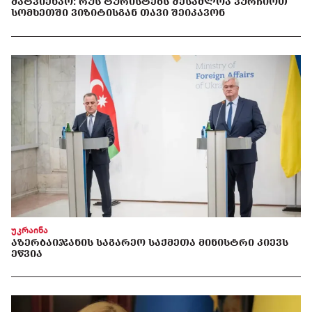
ᲛᲐᲢᲕᲘᲔᲜᲙᲝ: ᲠᲣᲡ ᲢᲣᲠᲘᲡᲢᲔᲑᲡ ᲨᲔᲡᲐᲫᲚᲝᲐ ᲕᲣᲠᲩᲘᲝᲗ
ᲡᲝᲛᲮᲔᲗᲨᲘ ᲕᲘᲖᲘᲢᲘᲡᲒᲐᲜ ᲗᲐᲕᲘ ᲨᲔᲘᲙᲐᲕᲝᲜ
უკრაინა
ᲐᲖᲔᲠᲑᲐᲘᲯᲐᲜᲘᲡ ᲡᲐᲒᲐᲠᲔᲝ ᲡᲐᲥᲛᲔᲗᲐ ᲛᲘᲜᲘᲡᲢᲠᲘ ᲙᲘᲔᲕᲡ
ᲔᲬᲕᲘᲐ