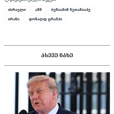
ისრაელი
აშშ
ბენიამინ ნეთანიაჰუ
ირანი
დონალდ ტრამპი
ᲐᲡᲔᲕᲔ ᲜᲐᲮᲔ