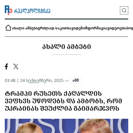
ახალი ამბები
გრძლად საკითხავი
დეზინფორმაცია
ვიდეოები
პოდ
ᲐᲮᲐᲚᲘ ᲐᲛᲑᲔᲑᲘ
03:48 | 24 სექტემბერი, 2025 —
აშშ
ᲢᲠᲐᲛᲞᲘ ᲠᲣᲡᲔᲗᲡ ᲥᲐᲦᲐᲚᲓᲘᲡ
ᲕᲔᲤᲮᲕᲡ ᲣᲬᲝᲓᲔᲑᲡ ᲓᲐ ᲐᲛᲑᲝᲑᲡ, ᲠᲝᲛ
ᲣᲙᲠᲐᲘᲜᲐᲡ ᲨᲔᲣᲫᲚᲘᲐ ᲒᲐᲘᲛᲐᲠᲯᲕᲝᲡ