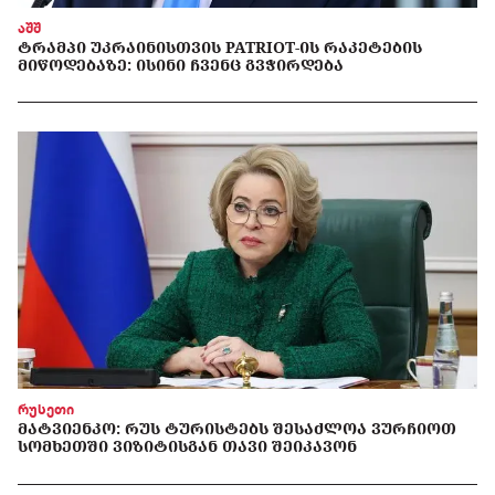
აშშ
ᲢᲠᲐᲛᲞᲘ ᲣᲙᲠᲐᲘᲜᲘᲡᲗᲕᲘᲡ PATRIOT-ᲘᲡ ᲠᲐᲙᲔᲢᲔᲑᲘᲡ
ᲛᲘᲬᲝᲓᲔᲑᲐᲖᲔ: ᲘᲡᲘᲜᲘ ᲩᲕᲔᲜᲪ ᲒᲕᲭᲘᲠᲓᲔᲑᲐ
რუსეთი
ᲛᲐᲢᲕᲘᲔᲜᲙᲝ: ᲠᲣᲡ ᲢᲣᲠᲘᲡᲢᲔᲑᲡ ᲨᲔᲡᲐᲫᲚᲝᲐ ᲕᲣᲠᲩᲘᲝᲗ
ᲡᲝᲛᲮᲔᲗᲨᲘ ᲕᲘᲖᲘᲢᲘᲡᲒᲐᲜ ᲗᲐᲕᲘ ᲨᲔᲘᲙᲐᲕᲝᲜ