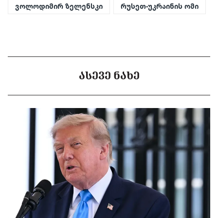
ვოლოდიმირ ზელენსკი
რუსეთ-უკრაინის ომი
ᲐᲡᲔᲕᲔ ᲜᲐᲮᲔ