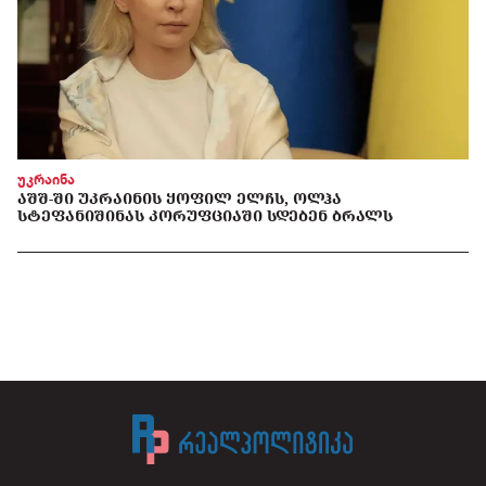
უკრაინა
ᲐᲨᲨ-ᲨᲘ ᲣᲙᲠᲐᲘᲜᲘᲡ ᲧᲝᲤᲘᲚ ᲔᲚᲩᲡ, ᲝᲚᲰᲐ
ᲡᲢᲔᲤᲐᲜᲘᲨᲘᲜᲐᲡ ᲙᲝᲠᲣᲤᲪᲘᲐᲨᲘ ᲡᲓᲔᲑᲔᲜ ᲑᲠᲐᲚᲡ