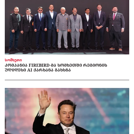
სომხეთი
ᲙᲝᲛᲞᲐᲜᲘᲐ FIREBIRD-ᲛᲐ ᲡᲝᲛᲮᲔᲗᲨᲘ ᲠᲔᲒᲘᲝᲜᲘᲡ
ᲣᲓᲘᲓᲔᲡᲘ AI ᲥᲐᲠᲮᲐᲜᲐ ᲒᲐᲮᲡᲜᲐ