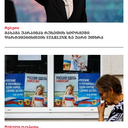
რუსეთი
ᲛᲐᲡᲙᲛᲐ ᲣᲙᲠᲐᲘᲜᲐᲡ ᲠᲣᲡᲔᲗᲘᲡ ᲡᲘᲦᲠᲛᲔᲨᲘ
ᲓᲐᲠᲢᲧᲛᲔᲑᲘᲡᲗᲕᲘᲡ STARLINK-ᲖᲔ ᲣᲐᲠᲘ ᲣᲗᲮᲠᲐ
რუსული ოკუპაცია