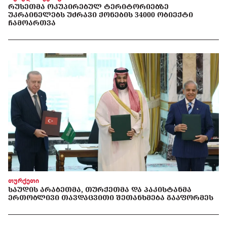
ᲠᲣᲡᲔᲗᲛᲐ ᲝᲙᲣᲞᲘᲠᲔᲑᲣᲚ ᲢᲔᲠᲘᲢᲝᲠᲘᲔᲑᲖᲔ
ᲣᲙᲠᲐᲘᲜᲔᲚᲔᲑᲡ ᲣᲫᲠᲐᲕᲘ ᲥᲝᲜᲔᲑᲘᲡ 34000 ᲝᲑᲘᲔᲥᲢᲘ
ᲩᲐᲛᲝᲐᲠᲗᲕᲐ
თურქეთი
ᲡᲐᲣᲓᲘᲡ ᲐᲠᲐᲑᲔᲗᲛᲐ, ᲗᲣᲠᲥᲔᲗᲛᲐ ᲓᲐ ᲞᲐᲙᲘᲡᲢᲐᲜᲛᲐ
ᲔᲠᲗᲝᲑᲚᲘᲕᲘ ᲗᲐᲕᲓᲐᲪᲕᲘᲗᲘ ᲨᲔᲗᲐᲜᲮᲛᲔᲑᲐ ᲒᲐᲐᲤᲝᲠᲛᲔᲡ