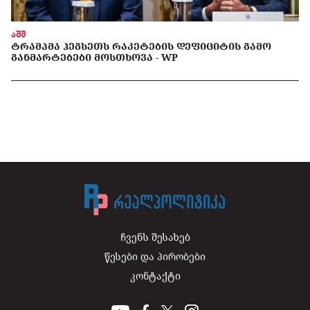
აშშ
ᲢᲠᲐᲛᲞᲛᲐ ᲰᲔᲒᲡᲔᲗᲡ ᲠᲐᲙᲔᲢᲔᲑᲘᲡ ᲓᲔᲤᲘᲪᲘᲢᲘᲡ ᲒᲐᲛᲝ
ᲒᲐᲜᲛᲐᲠᲢᲔᲑᲔᲑᲘ ᲛᲝᲡᲗᲮᲝᲕᲐ - WP
ჩვენს შესახებ
წესები და პირობები
კონტაქტი