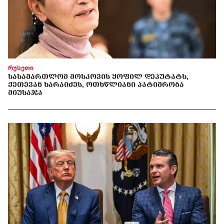
რუსეთი
ᲡᲐᲡᲐᲛᲐᲠᲗᲚᲝᲛ ᲛᲝᲡᲙᲝᲕᲘᲡ ᲧᲝᲤᲘᲚ ᲓᲔᲞᲣᲢᲐᲢᲡ,
ᲥᲔᲗᲔᲕᲐᲜ ᲮᲐᲠᲐᲘᲫᲔᲡ, ᲝᲗᲮᲬᲚᲘᲐᲜᲘ ᲞᲐᲢᲘᲛᲠᲝᲑᲐ
ᲛᲘᲣᲡᲐᲯᲐ