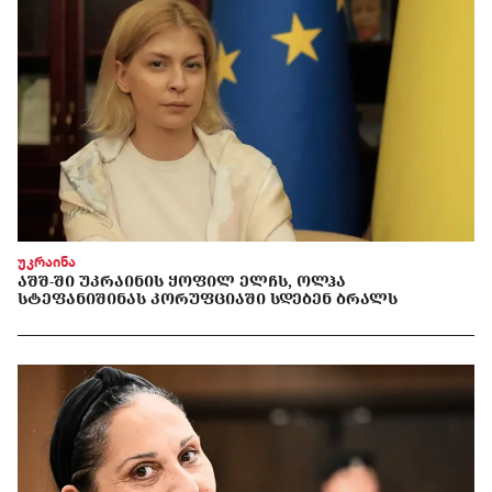
უკრაინა
ᲐᲨᲨ-ᲨᲘ ᲣᲙᲠᲐᲘᲜᲘᲡ ᲧᲝᲤᲘᲚ ᲔᲚᲩᲡ, ᲝᲚᲰᲐ
ᲡᲢᲔᲤᲐᲜᲘᲨᲘᲜᲐᲡ ᲙᲝᲠᲣᲤᲪᲘᲐᲨᲘ ᲡᲓᲔᲑᲔᲜ ᲑᲠᲐᲚᲡ