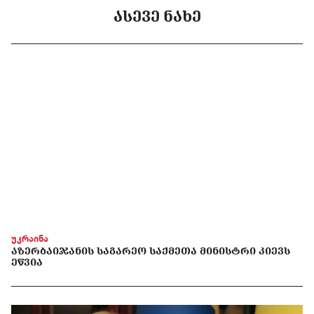
ᲐᲡᲔᲕᲔ ᲜᲐᲮᲔ
უკრაინა
ᲐᲖᲔᲠᲑᲐᲘᲯᲐᲜᲘᲡ ᲡᲐᲒᲐᲠᲔᲝ ᲡᲐᲥᲛᲔᲗᲐ ᲛᲘᲜᲘᲡᲢᲠᲘ ᲙᲘᲔᲕᲡ
ᲔᲬᲕᲘᲐ