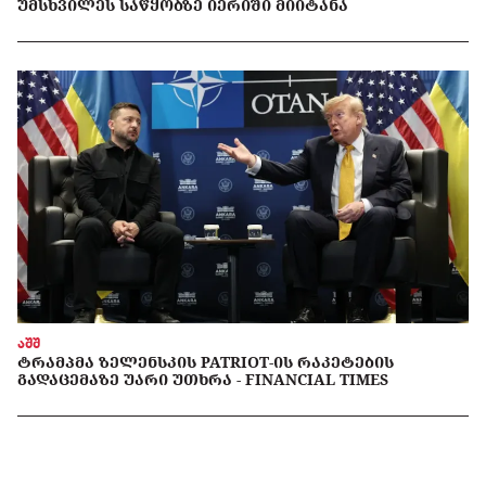
ᲣᲛᲡᲮᲕᲘᲚᲔᲡ ᲡᲐᲬᲧᲝᲑᲖᲔ ᲘᲔᲠᲘᲨᲘ ᲛᲘᲘᲢᲐᲜᲐ
აშშ
ᲢᲠᲐᲛᲞᲛᲐ ᲖᲔᲚᲔᲜᲡᲙᲘᲡ PATRIOT-ᲘᲡ ᲠᲐᲙᲔᲢᲔᲑᲘᲡ
ᲒᲐᲓᲐᲪᲔᲛᲐᲖᲔ ᲣᲐᲠᲘ ᲣᲗᲮᲠᲐ - FINANCIAL TIMES