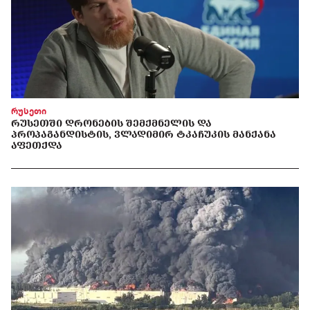
რუსეთი
ᲠᲣᲡᲔᲗᲨᲘ ᲓᲠᲝᲜᲔᲑᲘᲡ ᲨᲔᲛᲥᲛᲜᲔᲚᲘᲡ ᲓᲐ
ᲞᲠᲝᲞᲐᲒᲐᲜᲓᲘᲡᲢᲘᲡ, ᲕᲚᲐᲓᲘᲛᲘᲠ ᲢᲙᲐᲩᲣᲙᲘᲡ ᲛᲐᲜᲥᲐᲜᲐ
ᲐᲤᲔᲗᲥᲓᲐ