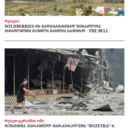
რუსეთი
WILDBERRIES-ᲘᲡ ᲒᲐᲓᲐᲡᲐᲠᲩᲔᲜᲐᲓ ᲨᲔᲡᲐᲫᲚᲝᲐ
ᲢᲠᲘᲚᲘᲝᲜᲘ ᲠᲣᲑᲚᲘ ᲒᲐᲮᲓᲔᲡ ᲡᲐᲭᲘᲠᲝ - THE BELL
რუსეთ-უკრაინის ომი
ᲠᲣᲡᲔᲗᲛᲐ ᲣᲙᲠᲐᲘᲜᲣᲚ ᲛᲐᲠᲙᲔᲢᲞᲚᲔᲘᲡ "ROZETKA"-Ს