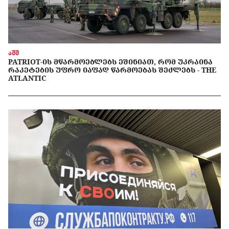
აშშ
PATRIOT-ᲘᲡ ᲛᲬᲐᲠᲛᲝᲔᲑᲚᲔᲑᲡ ᲔᲨᲘᲜᲘᲐᲗ, ᲠᲝᲛ ᲣᲙᲠᲐᲘᲜᲐ
ᲠᲐᲙᲔᲢᲔᲑᲘᲡ ᲣᲤᲠᲝ ᲘᲐᲤᲐᲓ ᲬᲐᲠᲛᲝᲔᲑᲐᲡ ᲨᲔᲫᲚᲔᲑᲡ - THE
ATLANTIC