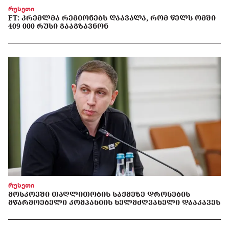
რუსეთი
FT: ᲙᲠᲔᲛᲚᲛᲐ ᲠᲔᲒᲘᲝᲜᲔᲑᲡ ᲓᲐᲐᲕᲐᲚᲐ, ᲠᲝᲛ ᲬᲔᲚᲡ ᲝᲛᲨᲘ
409 000 ᲠᲣᲡᲘ ᲒᲐᲐᲒᲖᲐᲕᲜᲝᲜ
რუსეთი
ᲛᲝᲡᲙᲝᲕᲨᲘ ᲗᲐᲦᲚᲘᲗᲝᲑᲘᲡ ᲡᲐᲥᲛᲔᲖᲔ ᲓᲠᲝᲜᲔᲑᲘᲡ
ᲛᲬᲐᲠᲛᲝᲔᲑᲔᲚᲘ ᲙᲝᲛᲞᲐᲜᲘᲘᲡ ᲮᲔᲚᲛᲫᲦᲕᲐᲜᲔᲚᲘ ᲓᲐᲐᲙᲐᲕᲔᲡ