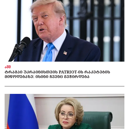
აშშ
ᲢᲠᲐᲛᲞᲘ ᲣᲙᲠᲐᲘᲜᲘᲡᲗᲕᲘᲡ PATRIOT-ᲘᲡ ᲠᲐᲙᲔᲢᲔᲑᲘᲡ
ᲛᲘᲬᲝᲓᲔᲑᲐᲖᲔ: ᲘᲡᲘᲜᲘ ᲩᲕᲔᲜᲪ ᲒᲕᲭᲘᲠᲓᲔᲑᲐ