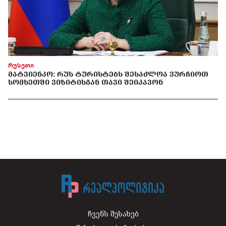
რუსეთი
ᲛᲐᲢᲕᲘᲔᲜᲙᲝ: ᲠᲣᲡ ᲢᲣᲠᲘᲡᲢᲔᲑᲡ ᲨᲔᲡᲐᲫᲚᲝᲐ ᲕᲣᲠᲩᲘᲝᲗ
ᲡᲝᲛᲮᲔᲗᲨᲘ ᲕᲘᲖᲘᲢᲘᲡᲒᲐᲜ ᲗᲐᲕᲘ ᲨᲔᲘᲙᲐᲕᲝᲜ
ჩვენს შესახებ