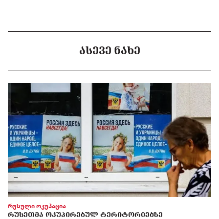
ᲐᲡᲔᲕᲔ ᲜᲐᲮᲔ
რუსული ოკუპაცია
ᲠᲣᲡᲔᲗᲛᲐ ᲝᲙᲣᲞᲘᲠᲔᲑᲣᲚ ᲢᲔᲠᲘᲢᲝᲠᲘᲔᲑᲖᲔ