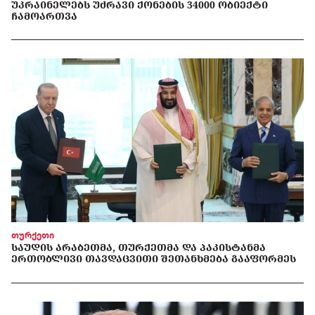
ᲣᲙᲠᲐᲘᲜᲔᲚᲔᲑᲡ ᲣᲫᲠᲐᲕᲘ ᲥᲝᲜᲔᲑᲘᲡ 34000 ᲝᲑᲘᲔᲥᲢᲘ
ᲩᲐᲛᲝᲐᲠᲗᲕᲐ
თურქეთი
ᲡᲐᲣᲓᲘᲡ ᲐᲠᲐᲑᲔᲗᲛᲐ, ᲗᲣᲠᲥᲔᲗᲛᲐ ᲓᲐ ᲞᲐᲙᲘᲡᲢᲐᲜᲛᲐ
ᲔᲠᲗᲝᲑᲚᲘᲕᲘ ᲗᲐᲕᲓᲐᲪᲕᲘᲗᲘ ᲨᲔᲗᲐᲜᲮᲛᲔᲑᲐ ᲒᲐᲐᲤᲝᲠᲛᲔᲡ