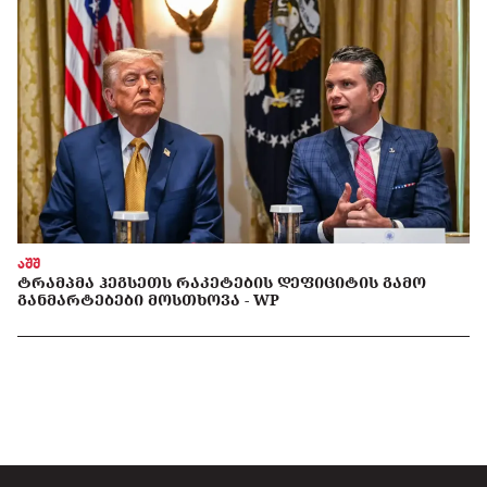
აშშ
ᲢᲠᲐᲛᲞᲛᲐ ᲰᲔᲒᲡᲔᲗᲡ ᲠᲐᲙᲔᲢᲔᲑᲘᲡ ᲓᲔᲤᲘᲪᲘᲢᲘᲡ ᲒᲐᲛᲝ
ᲒᲐᲜᲛᲐᲠᲢᲔᲑᲔᲑᲘ ᲛᲝᲡᲗᲮᲝᲕᲐ - WP