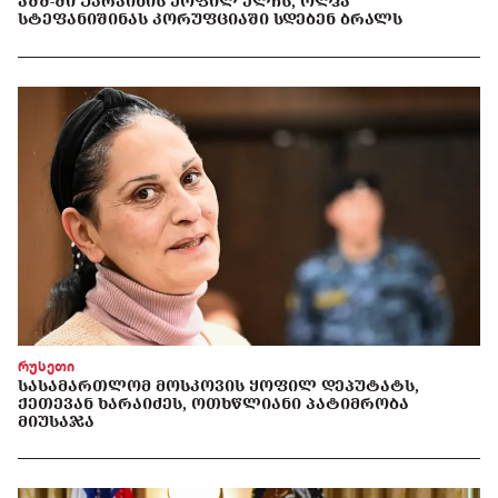
ᲐᲨᲨ-ᲨᲘ ᲣᲙᲠᲐᲘᲜᲘᲡ ᲧᲝᲤᲘᲚ ᲔᲚᲩᲡ, ᲝᲚᲰᲐ
ᲡᲢᲔᲤᲐᲜᲘᲨᲘᲜᲐᲡ ᲙᲝᲠᲣᲤᲪᲘᲐᲨᲘ ᲡᲓᲔᲑᲔᲜ ᲑᲠᲐᲚᲡ
რუსეთი
ᲡᲐᲡᲐᲛᲐᲠᲗᲚᲝᲛ ᲛᲝᲡᲙᲝᲕᲘᲡ ᲧᲝᲤᲘᲚ ᲓᲔᲞᲣᲢᲐᲢᲡ,
ᲥᲔᲗᲔᲕᲐᲜ ᲮᲐᲠᲐᲘᲫᲔᲡ, ᲝᲗᲮᲬᲚᲘᲐᲜᲘ ᲞᲐᲢᲘᲛᲠᲝᲑᲐ
ᲛᲘᲣᲡᲐᲯᲐ