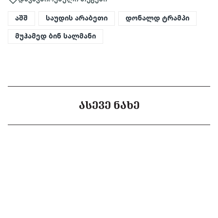
აშშ
საუდის არაბეთი
დონალდ ტრამპი
მუჰამედ ბინ სალმანი
ᲐᲡᲔᲕᲔ ᲜᲐᲮᲔ