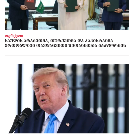
თურქეთი
ᲡᲐᲣᲓᲘᲡ ᲐᲠᲐᲑᲔᲗᲛᲐ, ᲗᲣᲠᲥᲔᲗᲛᲐ ᲓᲐ ᲞᲐᲙᲘᲡᲢᲐᲜᲛᲐ
ᲔᲠᲗᲝᲑᲚᲘᲕᲘ ᲗᲐᲕᲓᲐᲪᲕᲘᲗᲘ ᲨᲔᲗᲐᲜᲮᲛᲔᲑᲐ ᲒᲐᲐᲤᲝᲠᲛᲔᲡ