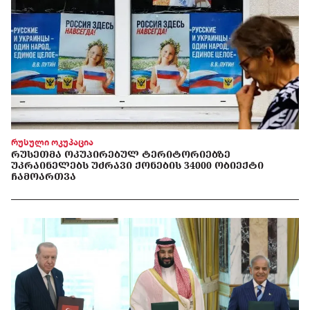
რუსული ოკუპაცია
ᲠᲣᲡᲔᲗᲛᲐ ᲝᲙᲣᲞᲘᲠᲔᲑᲣᲚ ᲢᲔᲠᲘᲢᲝᲠᲘᲔᲑᲖᲔ
ᲣᲙᲠᲐᲘᲜᲔᲚᲔᲑᲡ ᲣᲫᲠᲐᲕᲘ ᲥᲝᲜᲔᲑᲘᲡ 34000 ᲝᲑᲘᲔᲥᲢᲘ
ᲩᲐᲛᲝᲐᲠᲗᲕᲐ