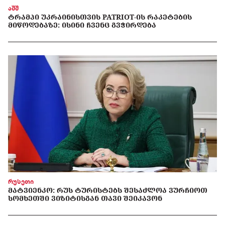
აშშ
ᲢᲠᲐᲛᲞᲘ ᲣᲙᲠᲐᲘᲜᲘᲡᲗᲕᲘᲡ PATRIOT-ᲘᲡ ᲠᲐᲙᲔᲢᲔᲑᲘᲡ
ᲛᲘᲬᲝᲓᲔᲑᲐᲖᲔ: ᲘᲡᲘᲜᲘ ᲩᲕᲔᲜᲪ ᲒᲕᲭᲘᲠᲓᲔᲑᲐ
რუსეთი
ᲛᲐᲢᲕᲘᲔᲜᲙᲝ: ᲠᲣᲡ ᲢᲣᲠᲘᲡᲢᲔᲑᲡ ᲨᲔᲡᲐᲫᲚᲝᲐ ᲕᲣᲠᲩᲘᲝᲗ
ᲡᲝᲛᲮᲔᲗᲨᲘ ᲕᲘᲖᲘᲢᲘᲡᲒᲐᲜ ᲗᲐᲕᲘ ᲨᲔᲘᲙᲐᲕᲝᲜ