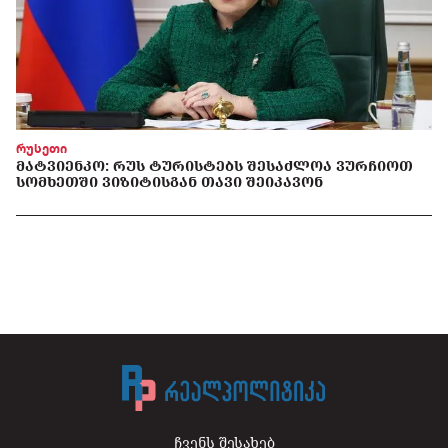
რუსეთი
ᲛᲐᲢᲕᲘᲔᲜᲙᲝ: ᲠᲣᲡ ᲢᲣᲠᲘᲡᲢᲔᲑᲡ ᲨᲔᲡᲐᲫᲚᲝᲐ ᲕᲣᲠᲩᲘᲝᲗ
ᲡᲝᲛᲮᲔᲗᲨᲘ ᲕᲘᲖᲘᲢᲘᲡᲒᲐᲜ ᲗᲐᲕᲘ ᲨᲔᲘᲙᲐᲕᲝᲜ
ჩვენს შესახებ