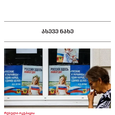
ᲐᲡᲔᲕᲔ ᲜᲐᲮᲔ
რუსული ოკუპაცია