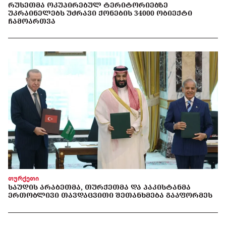
ᲠᲣᲡᲔᲗᲛᲐ ᲝᲙᲣᲞᲘᲠᲔᲑᲣᲚ ᲢᲔᲠᲘᲢᲝᲠᲘᲔᲑᲖᲔ
ᲣᲙᲠᲐᲘᲜᲔᲚᲔᲑᲡ ᲣᲫᲠᲐᲕᲘ ᲥᲝᲜᲔᲑᲘᲡ 34000 ᲝᲑᲘᲔᲥᲢᲘ
ᲩᲐᲛᲝᲐᲠᲗᲕᲐ
თურქეთი
ᲡᲐᲣᲓᲘᲡ ᲐᲠᲐᲑᲔᲗᲛᲐ, ᲗᲣᲠᲥᲔᲗᲛᲐ ᲓᲐ ᲞᲐᲙᲘᲡᲢᲐᲜᲛᲐ
ᲔᲠᲗᲝᲑᲚᲘᲕᲘ ᲗᲐᲕᲓᲐᲪᲕᲘᲗᲘ ᲨᲔᲗᲐᲜᲮᲛᲔᲑᲐ ᲒᲐᲐᲤᲝᲠᲛᲔᲡ