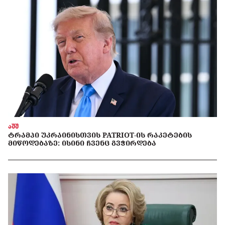
აშშ
ᲢᲠᲐᲛᲞᲘ ᲣᲙᲠᲐᲘᲜᲘᲡᲗᲕᲘᲡ PATRIOT-ᲘᲡ ᲠᲐᲙᲔᲢᲔᲑᲘᲡ
ᲛᲘᲬᲝᲓᲔᲑᲐᲖᲔ: ᲘᲡᲘᲜᲘ ᲩᲕᲔᲜᲪ ᲒᲕᲭᲘᲠᲓᲔᲑᲐ