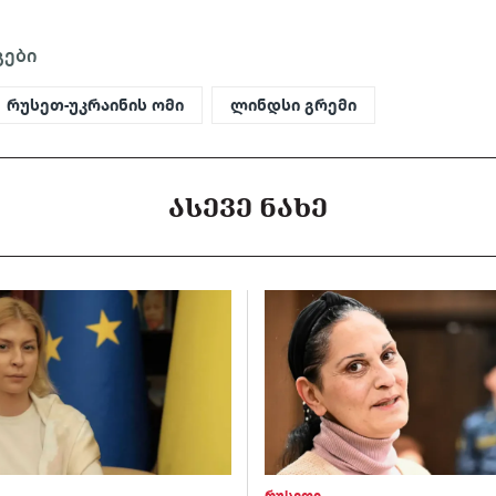
გები
რუსეთ-უკრაინის ომი
ლინდსი გრემი
ᲐᲡᲔᲕᲔ ᲜᲐᲮᲔ
რუსეთი