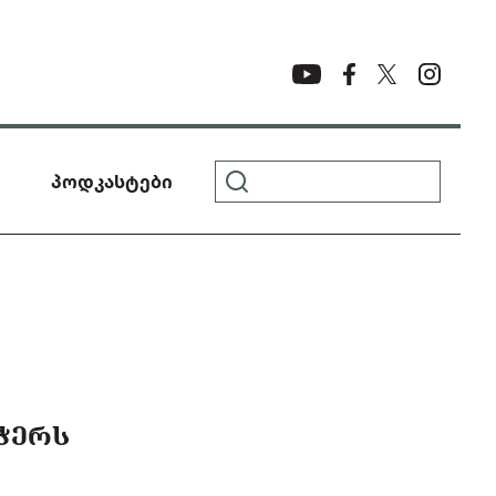
პოდკასტები
ᲣᲭᲔᲠᲡ