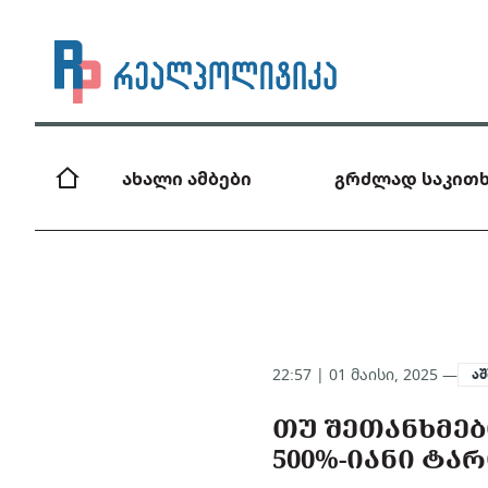
ახალი ამბები
გრძლად საკითხ
22:57 | 01 მაისი, 2025 —
აშ
ᲗᲣ ᲨᲔᲗᲐᲜᲮᲛᲔᲑ
500%-ᲘᲐᲜᲘ ᲢᲐ