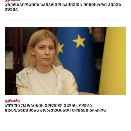
ᲐᲖᲔᲠᲑᲐᲘᲯᲐᲜᲘᲡ ᲡᲐᲒᲐᲠᲔᲝ ᲡᲐᲥᲛᲔᲗᲐ ᲛᲘᲜᲘᲡᲢᲠᲘ ᲙᲘᲔᲕᲡ
ᲔᲬᲕᲘᲐ
უკრაინა
ᲐᲨᲨ-ᲨᲘ ᲣᲙᲠᲐᲘᲜᲘᲡ ᲧᲝᲤᲘᲚ ᲔᲚᲩᲡ, ᲝᲚᲰᲐ
ᲡᲢᲔᲤᲐᲜᲘᲨᲘᲜᲐᲡ ᲙᲝᲠᲣᲤᲪᲘᲐᲨᲘ ᲡᲓᲔᲑᲔᲜ ᲑᲠᲐᲚᲡ