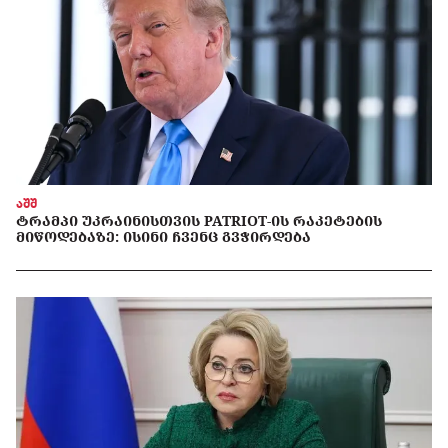
აშშ
ᲢᲠᲐᲛᲞᲘ ᲣᲙᲠᲐᲘᲜᲘᲡᲗᲕᲘᲡ PATRIOT-ᲘᲡ ᲠᲐᲙᲔᲢᲔᲑᲘᲡ
ᲛᲘᲬᲝᲓᲔᲑᲐᲖᲔ: ᲘᲡᲘᲜᲘ ᲩᲕᲔᲜᲪ ᲒᲕᲭᲘᲠᲓᲔᲑᲐ