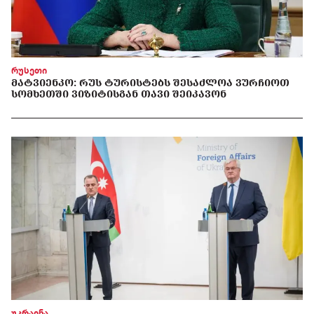
რუსეთი
ᲛᲐᲢᲕᲘᲔᲜᲙᲝ: ᲠᲣᲡ ᲢᲣᲠᲘᲡᲢᲔᲑᲡ ᲨᲔᲡᲐᲫᲚᲝᲐ ᲕᲣᲠᲩᲘᲝᲗ
ᲡᲝᲛᲮᲔᲗᲨᲘ ᲕᲘᲖᲘᲢᲘᲡᲒᲐᲜ ᲗᲐᲕᲘ ᲨᲔᲘᲙᲐᲕᲝᲜ
უკრაინა