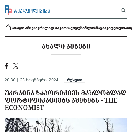
ახალი ამბები
გრძლად საკითხავი
დეზინფორმაცია
ვიდეოები
პოდ
ᲐᲮᲐᲚᲘ ᲐᲛᲑᲔᲑᲘ
20:36 | 25 ნოემბერი, 2024 —
რუსეთი
ᲣᲙᲠᲐᲘᲜᲐ ᲖᲐᲞᲝᲠᲘᲟᲘᲔᲡ ᲛᲐᲮᲚᲝᲑᲚᲐᲓ
ᲤᲝᲠᲢᲘᲤᲘᲙᲐᲪᲘᲔᲑᲡ ᲐᲨᲔᲜᲔᲑᲡ - THE
ECONOMIST