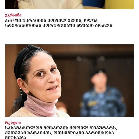
უკრაინა
ᲐᲨᲨ-ᲨᲘ ᲣᲙᲠᲐᲘᲜᲘᲡ ᲧᲝᲤᲘᲚ ᲔᲚᲩᲡ, ᲝᲚᲰᲐ
ᲡᲢᲔᲤᲐᲜᲘᲨᲘᲜᲐᲡ ᲙᲝᲠᲣᲤᲪᲘᲐᲨᲘ ᲡᲓᲔᲑᲔᲜ ᲑᲠᲐᲚᲡ
რუსეთი
ᲡᲐᲡᲐᲛᲐᲠᲗᲚᲝᲛ ᲛᲝᲡᲙᲝᲕᲘᲡ ᲧᲝᲤᲘᲚ ᲓᲔᲞᲣᲢᲐᲢᲡ,
ᲥᲔᲗᲔᲕᲐᲜ ᲮᲐᲠᲐᲘᲫᲔᲡ, ᲝᲗᲮᲬᲚᲘᲐᲜᲘ ᲞᲐᲢᲘᲛᲠᲝᲑᲐ
ᲛᲘᲣᲡᲐᲯᲐ