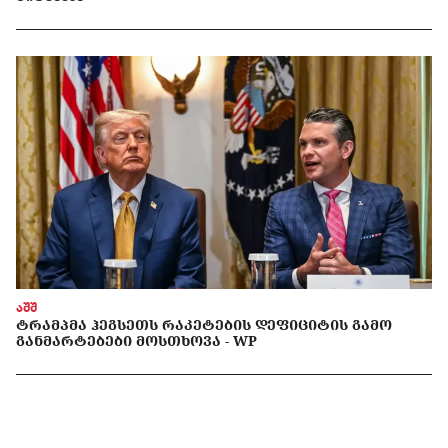
აშშ
ᲢᲠᲐᲛᲞᲛᲐ ᲰᲔᲒᲡᲔᲗᲡ ᲠᲐᲙᲔᲢᲔᲑᲘᲡ ᲓᲔᲤᲘᲪᲘᲢᲘᲡ ᲒᲐᲛᲝ
ᲒᲐᲜᲛᲐᲠᲢᲔᲑᲔᲑᲘ ᲛᲝᲡᲗᲮᲝᲕᲐ - WP