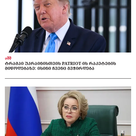
აშშ
ᲢᲠᲐᲛᲞᲘ ᲣᲙᲠᲐᲘᲜᲘᲡᲗᲕᲘᲡ PATRIOT-ᲘᲡ ᲠᲐᲙᲔᲢᲔᲑᲘᲡ
ᲛᲘᲬᲝᲓᲔᲑᲐᲖᲔ: ᲘᲡᲘᲜᲘ ᲩᲕᲔᲜᲪ ᲒᲕᲭᲘᲠᲓᲔᲑᲐ