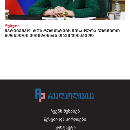
რუსეთი
ᲛᲐᲢᲕᲘᲔᲜᲙᲝ: ᲠᲣᲡ ᲢᲣᲠᲘᲡᲢᲔᲑᲡ ᲨᲔᲡᲐᲫᲚᲝᲐ ᲕᲣᲠᲩᲘᲝᲗ
ᲡᲝᲛᲮᲔᲗᲨᲘ ᲕᲘᲖᲘᲢᲘᲡᲒᲐᲜ ᲗᲐᲕᲘ ᲨᲔᲘᲙᲐᲕᲝᲜ
ჩვენს შესახებ
წესები და პირობები
კონტაქტი