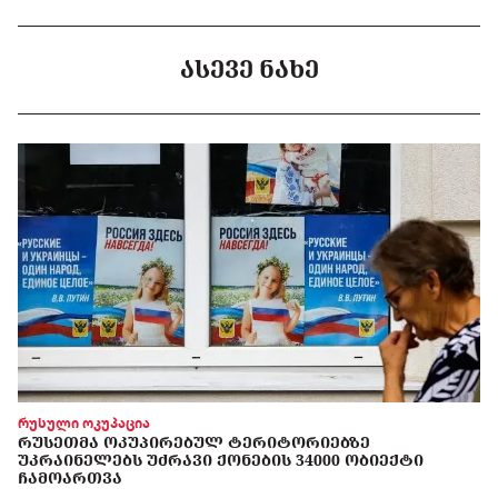
ᲐᲡᲔᲕᲔ ᲜᲐᲮᲔ
რუსული ოკუპაცია
ᲠᲣᲡᲔᲗᲛᲐ ᲝᲙᲣᲞᲘᲠᲔᲑᲣᲚ ᲢᲔᲠᲘᲢᲝᲠᲘᲔᲑᲖᲔ
ᲣᲙᲠᲐᲘᲜᲔᲚᲔᲑᲡ ᲣᲫᲠᲐᲕᲘ ᲥᲝᲜᲔᲑᲘᲡ 34000 ᲝᲑᲘᲔᲥᲢᲘ
ᲩᲐᲛᲝᲐᲠᲗᲕᲐ