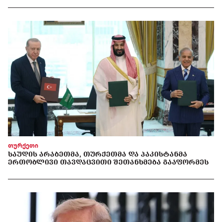
თურქეთი
ᲡᲐᲣᲓᲘᲡ ᲐᲠᲐᲑᲔᲗᲛᲐ, ᲗᲣᲠᲥᲔᲗᲛᲐ ᲓᲐ ᲞᲐᲙᲘᲡᲢᲐᲜᲛᲐ
ᲔᲠᲗᲝᲑᲚᲘᲕᲘ ᲗᲐᲕᲓᲐᲪᲕᲘᲗᲘ ᲨᲔᲗᲐᲜᲮᲛᲔᲑᲐ ᲒᲐᲐᲤᲝᲠᲛᲔᲡ