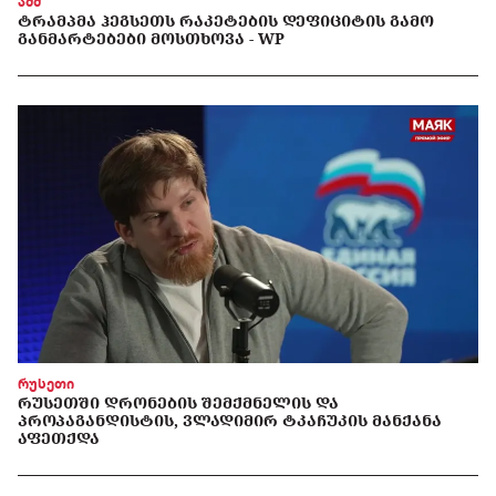
აშშ
ᲢᲠᲐᲛᲞᲛᲐ ᲰᲔᲒᲡᲔᲗᲡ ᲠᲐᲙᲔᲢᲔᲑᲘᲡ ᲓᲔᲤᲘᲪᲘᲢᲘᲡ ᲒᲐᲛᲝ
ᲒᲐᲜᲛᲐᲠᲢᲔᲑᲔᲑᲘ ᲛᲝᲡᲗᲮᲝᲕᲐ - WP
რუსეთი
ᲠᲣᲡᲔᲗᲨᲘ ᲓᲠᲝᲜᲔᲑᲘᲡ ᲨᲔᲛᲥᲛᲜᲔᲚᲘᲡ ᲓᲐ
ᲞᲠᲝᲞᲐᲒᲐᲜᲓᲘᲡᲢᲘᲡ, ᲕᲚᲐᲓᲘᲛᲘᲠ ᲢᲙᲐᲩᲣᲙᲘᲡ ᲛᲐᲜᲥᲐᲜᲐ
ᲐᲤᲔᲗᲥᲓᲐ