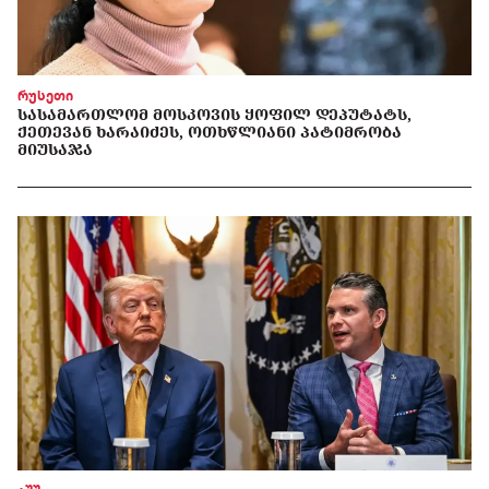
რუსეთი
ᲡᲐᲡᲐᲛᲐᲠᲗᲚᲝᲛ ᲛᲝᲡᲙᲝᲕᲘᲡ ᲧᲝᲤᲘᲚ ᲓᲔᲞᲣᲢᲐᲢᲡ,
ᲥᲔᲗᲔᲕᲐᲜ ᲮᲐᲠᲐᲘᲫᲔᲡ, ᲝᲗᲮᲬᲚᲘᲐᲜᲘ ᲞᲐᲢᲘᲛᲠᲝᲑᲐ
ᲛᲘᲣᲡᲐᲯᲐ