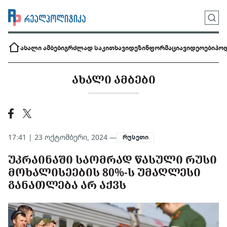
ახალი ამბები
გრძლად საკითხავი
დეზინფორმაცია
ვიდეოები
პოდ
ᲐᲮᲐᲚᲘ ᲐᲛᲑᲔᲑᲘ
17:41 | 23 ოქტომბერი, 2024 —
რუსეთი
ᲣᲙᲠᲐᲘᲜᲐᲨᲘ ᲡᲐᲝᲛᲠᲐᲓ ᲬᲐᲡᲣᲚᲘ ᲠᲣᲡᲘ
ᲛᲝᲮᲐᲚᲘᲡᲔᲔᲑᲘᲡ 80%-Ს ᲣᲛᲐᲦᲚᲔᲡᲘ
ᲒᲐᲜᲐᲗᲚᲔᲑᲐ ᲐᲠ ᲐᲥᲕᲡ