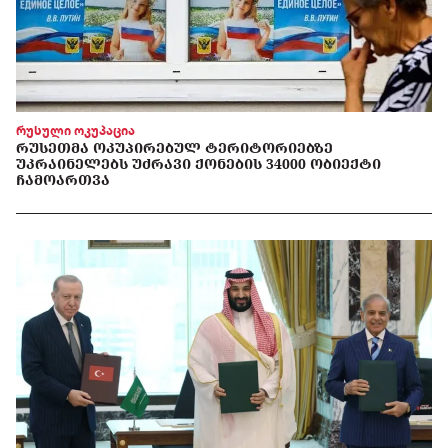
რუსული ოკუპაცია
ᲠᲣᲡᲔᲗᲛᲐ ᲝᲙᲣᲞᲘᲠᲔᲑᲣᲚ ᲢᲔᲠᲘᲢᲝᲠᲘᲔᲑᲖᲔ
ᲣᲙᲠᲐᲘᲜᲔᲚᲔᲑᲡ ᲣᲫᲠᲐᲕᲘ ᲥᲝᲜᲔᲑᲘᲡ 34000 ᲝᲑᲘᲔᲥᲢᲘ
ᲩᲐᲛᲝᲐᲠᲗᲕᲐ