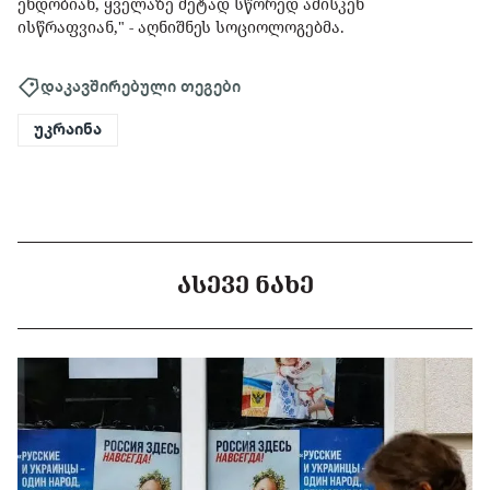
ენდობიან, ყველაზე მეტად სწორედ ამისკენ
ისწრაფვიან," - აღნიშნეს სოციოლოგებმა.
დაკავშირებული თეგები
უკრაინა
ᲐᲡᲔᲕᲔ ᲜᲐᲮᲔ