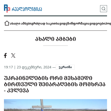
ახალი ამბები
გრძლად საკითხავი
დეზინფორმაცია
ვიდეოები
პოდ
ᲐᲮᲐᲚᲘ ᲐᲛᲑᲔᲑᲘ
19:17 | 23 დეკემბერი, 2024 —
უკრაინა
ᲣᲙᲠᲐᲘᲜᲔᲚᲔᲑᲘᲡ ᲝᲠᲘ ᲛᲔᲡᲐᲛᲔᲓᲘ
ᲑᲘᲠᲗᲕᲣᲚᲘ ᲨᲔᲘᲐᲠᲐᲦᲔᲑᲘᲡ ᲛᲝᲛᲮᲠᲔᲐ
- ᲙᲕᲚᲔᲕᲐ