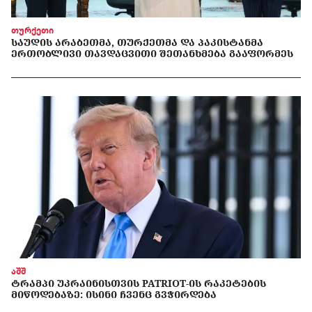
თურქეთი
ᲡᲐᲣᲓᲘᲡ ᲐᲠᲐᲑᲔᲗᲛᲐ, ᲗᲣᲠᲥᲔᲗᲛᲐ ᲓᲐ ᲞᲐᲙᲘᲡᲢᲐᲜᲛᲐ
ᲔᲠᲗᲝᲑᲚᲘᲕᲘ ᲗᲐᲕᲓᲐᲪᲕᲘᲗᲘ ᲨᲔᲗᲐᲜᲮᲛᲔᲑᲐ ᲒᲐᲐᲤᲝᲠᲛᲔᲡ
აშშ
ᲢᲠᲐᲛᲞᲘ ᲣᲙᲠᲐᲘᲜᲘᲡᲗᲕᲘᲡ PATRIOT-ᲘᲡ ᲠᲐᲙᲔᲢᲔᲑᲘᲡ
ᲛᲘᲬᲝᲓᲔᲑᲐᲖᲔ: ᲘᲡᲘᲜᲘ ᲩᲕᲔᲜᲪ ᲒᲕᲭᲘᲠᲓᲔᲑᲐ