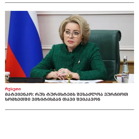
რუსეთი
ᲛᲐᲢᲕᲘᲔᲜᲙᲝ: ᲠᲣᲡ ᲢᲣᲠᲘᲡᲢᲔᲑᲡ ᲨᲔᲡᲐᲫᲚᲝᲐ ᲕᲣᲠᲩᲘᲝᲗ
ᲡᲝᲛᲮᲔᲗᲨᲘ ᲕᲘᲖᲘᲢᲘᲡᲒᲐᲜ ᲗᲐᲕᲘ ᲨᲔᲘᲙᲐᲕᲝᲜ