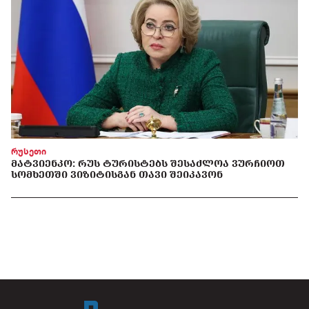
რუსეთი
ᲛᲐᲢᲕᲘᲔᲜᲙᲝ: ᲠᲣᲡ ᲢᲣᲠᲘᲡᲢᲔᲑᲡ ᲨᲔᲡᲐᲫᲚᲝᲐ ᲕᲣᲠᲩᲘᲝᲗ
ᲡᲝᲛᲮᲔᲗᲨᲘ ᲕᲘᲖᲘᲢᲘᲡᲒᲐᲜ ᲗᲐᲕᲘ ᲨᲔᲘᲙᲐᲕᲝᲜ