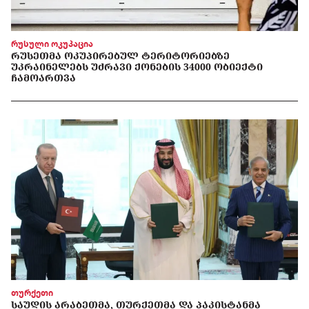
რუსული ოკუპაცია
ᲠᲣᲡᲔᲗᲛᲐ ᲝᲙᲣᲞᲘᲠᲔᲑᲣᲚ ᲢᲔᲠᲘᲢᲝᲠᲘᲔᲑᲖᲔ
ᲣᲙᲠᲐᲘᲜᲔᲚᲔᲑᲡ ᲣᲫᲠᲐᲕᲘ ᲥᲝᲜᲔᲑᲘᲡ 34000 ᲝᲑᲘᲔᲥᲢᲘ
ᲩᲐᲛᲝᲐᲠᲗᲕᲐ
თურქეთი
ᲡᲐᲣᲓᲘᲡ ᲐᲠᲐᲑᲔᲗᲛᲐ, ᲗᲣᲠᲥᲔᲗᲛᲐ ᲓᲐ ᲞᲐᲙᲘᲡᲢᲐᲜᲛᲐ