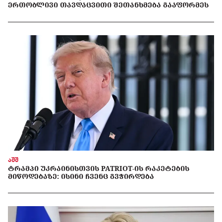
ᲔᲠᲗᲝᲑᲚᲘᲕᲘ ᲗᲐᲕᲓᲐᲪᲕᲘᲗᲘ ᲨᲔᲗᲐᲜᲮᲛᲔᲑᲐ ᲒᲐᲐᲤᲝᲠᲛᲔᲡ
აშშ
ᲢᲠᲐᲛᲞᲘ ᲣᲙᲠᲐᲘᲜᲘᲡᲗᲕᲘᲡ PATRIOT-ᲘᲡ ᲠᲐᲙᲔᲢᲔᲑᲘᲡ
ᲛᲘᲬᲝᲓᲔᲑᲐᲖᲔ: ᲘᲡᲘᲜᲘ ᲩᲕᲔᲜᲪ ᲒᲕᲭᲘᲠᲓᲔᲑᲐ