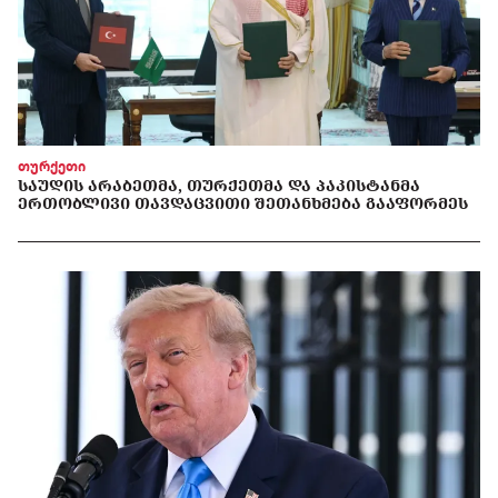
თურქეთი
ᲡᲐᲣᲓᲘᲡ ᲐᲠᲐᲑᲔᲗᲛᲐ, ᲗᲣᲠᲥᲔᲗᲛᲐ ᲓᲐ ᲞᲐᲙᲘᲡᲢᲐᲜᲛᲐ
ᲔᲠᲗᲝᲑᲚᲘᲕᲘ ᲗᲐᲕᲓᲐᲪᲕᲘᲗᲘ ᲨᲔᲗᲐᲜᲮᲛᲔᲑᲐ ᲒᲐᲐᲤᲝᲠᲛᲔᲡ