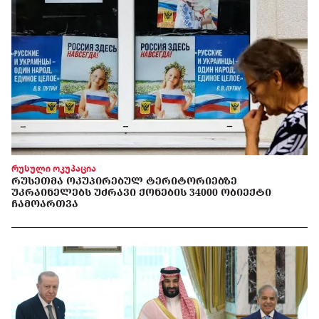
რუსული ოკუპაცია
ᲠᲣᲡᲔᲗᲛᲐ ᲝᲙᲣᲞᲘᲠᲔᲑᲣᲚ ᲢᲔᲠᲘᲢᲝᲠᲘᲔᲑᲖᲔ
ᲣᲙᲠᲐᲘᲜᲔᲚᲔᲑᲡ ᲣᲫᲠᲐᲕᲘ ᲥᲝᲜᲔᲑᲘᲡ 34000 ᲝᲑᲘᲔᲥᲢᲘ
ᲩᲐᲛᲝᲐᲠᲗᲕᲐ