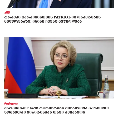
აშშ
ᲢᲠᲐᲛᲞᲘ ᲣᲙᲠᲐᲘᲜᲘᲡᲗᲕᲘᲡ PATRIOT-ᲘᲡ ᲠᲐᲙᲔᲢᲔᲑᲘᲡ
ᲛᲘᲬᲝᲓᲔᲑᲐᲖᲔ: ᲘᲡᲘᲜᲘ ᲩᲕᲔᲜᲪ ᲒᲕᲭᲘᲠᲓᲔᲑᲐ
რუსეთი
ᲛᲐᲢᲕᲘᲔᲜᲙᲝ: ᲠᲣᲡ ᲢᲣᲠᲘᲡᲢᲔᲑᲡ ᲨᲔᲡᲐᲫᲚᲝᲐ ᲕᲣᲠᲩᲘᲝᲗ
ᲡᲝᲛᲮᲔᲗᲨᲘ ᲕᲘᲖᲘᲢᲘᲡᲒᲐᲜ ᲗᲐᲕᲘ ᲨᲔᲘᲙᲐᲕᲝᲜ